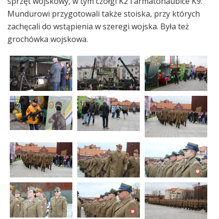
sprzęt wojskowy, w tym czołgi K2 i armatohaubice K9.
Mundurowi przygotowali także stoiska, przy których
zachęcali do wstąpienia w szeregi wojska. Była też
grochówka wojskowa.