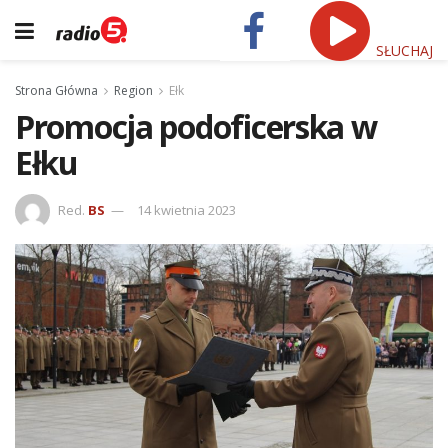
SŁUCHAJ
Strona Główna
Region
Ełk
Promocja podoficerska w
Ełku
Red.
BS
14 kwietnia 2023