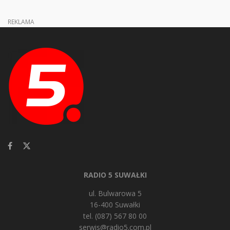
REKLAMA
RADIO 5 SUWAŁKI
ul. Bulwarowa 5
16-400 Suwałki
tel. (087) 567 80 00
serwis@radio5.com.pl