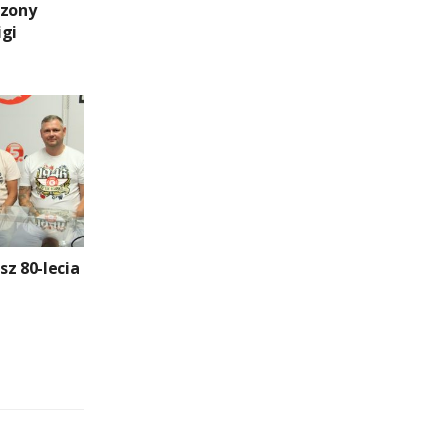
czony
igi
usz 80-lecia