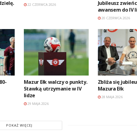
zielę.
Jubileusz zwień
22 CZERWCA 2026
awansem do IV l
20 CZERWCA 2026
80-
Mazur Ełk walczy o punkty.
Zbliża się jubile
Stawką utrzymanie w IV
Mazura Ełk
lidze
28 MAJA 2026
29 MAJA 2026
POKAŻ WIĘCEJ