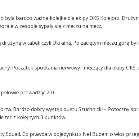
 To była bardzo ważna kolejka dla ekipy OKS Kolejorz. Druży
orale w zespole sypały się z meczu na mecz.
drużyną w tabeli czyli Ukrainą. Po zaciętym meczu górą byli
Juchy. Początek spotkania nerwowy i męczący dla ekipy OKS-
 połowie prowadząc 2-0.
orza. Bardzo dobry występ duetu Szuchnicki – Potoczny spra
ale też z kolejnych 3 punktów.
ty Squad. Co prawda w pojedynku z Nel Budem o włos przegr