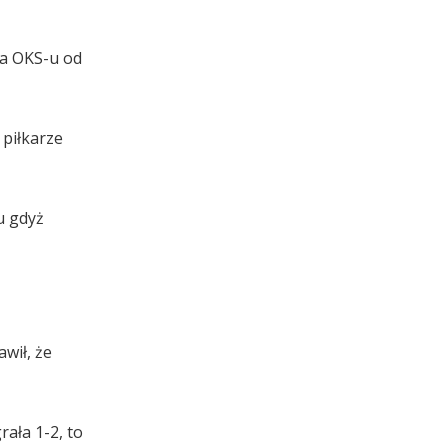
na OKS-u od
 piłkarze
u gdyż
wił, że
ała 1-2, to