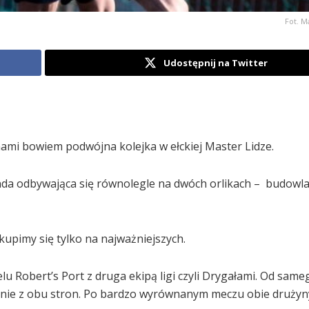
Fot. M
Udostępnij na Twitter
 nami bowiem podwójna kolejka w ełckiej Master Lidze.
nda odbywająca się równolegle na dwóch orlikach – budowla
kupimy się tylko na najważniejszych.
u Robert’s Port z druga ekipą ligi czyli Drygałami. Od same
ie z obu stron. Po bardzo wyrównanym meczu obie drużyn