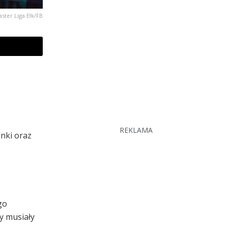
aster Liga Ełk/FB
REKLAMA
nki oraz
go
y musiały