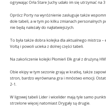
ogrywając Orła Stare Juchy udało im się utrzymać na 3 p
Oprócz Porty na wyróżnienie zasługuje także wspomni
dole tabeli, a w tym po kilku zmianach personalnych p
nie będą należały do najłatwiejszych.
To była także dobra kolejka dla aktualnego mistrza –
Voltą i powoli ucieka z dolnej części tabeli.
Na zakończenie kolejki Płomień Ełk grał z drużyną H
Obie ekipy w tym sezonie grają w kratkę, także zapowi
stron, bardzo wyrównana gra i mnóstwo emocji. Ostatec
2-1.
W ligowej tabeli Lider i wicelider mają tyle samo punk
strzelone więcej natomiast Drygały są drugie.