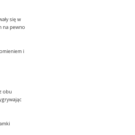
ały się w
im na pewno
łomieniem i
 z obu
wygrywając
ramki