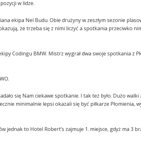
ozycji w lidze.
ana ekipa Nel Budu. Obie drużyny w zeszłym sezonie plasow
okazują, że trzeba się z nimi liczyć a spotkania przeciwko n
 ekipy Codingu BMW. Mistrz wygrał dwa swoje spotkania z P
MWO.
adało się Nam ciekawe spotkanie. I tak tez było. Dużo walki
znie minimalnie lepsi okazali się być piłkarze Płomienia, 
tów jednak to Hotel Robert’s zajmuje 1. miejsce, gdyż ma 3 b