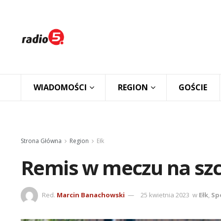
WIADOMOŚCI
REGION
GOŚCIE
Strona Główna
Region
Ełk
Remis w meczu na szc
Red.
Marcin Banachowski
25 kwietnia 2023
w
Ełk
,
Sp