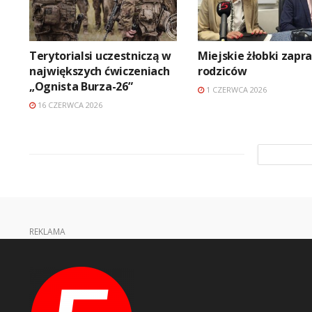
Terytorialsi uczestniczą w
Miejskie żłobki zapr
największych ćwiczeniach
rodziców
„Ognista Burza-26”
1 CZERWCA 2026
16 CZERWCA 2026
REKLAMA