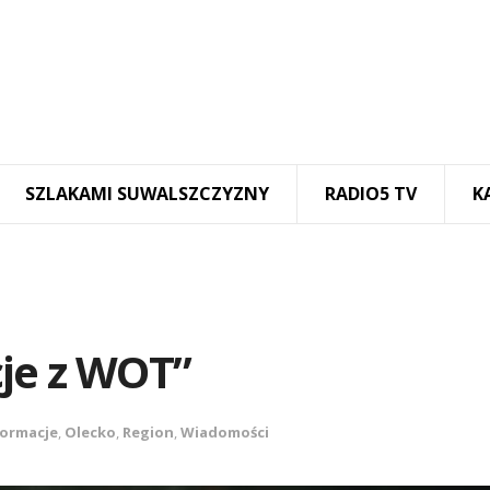
SZLAKAMI SUWALSZCZYZNY
RADIO5 TV
K
je z WOT”
formacje
,
Olecko
,
Region
,
Wiadomości