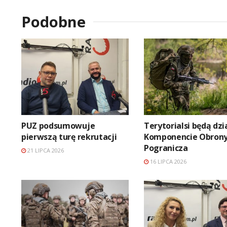
Podobne
PUZ podsumowuje
Terytorialsi będą dzi
pierwszą turę rekrutacji
Komponencie Obron
Pogranicza
21 LIPCA 2026
16 LIPCA 2026