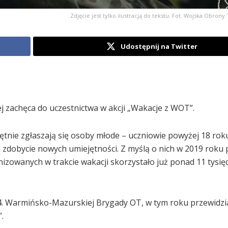
Zdjęcie jest tylko ilustracją do tekstu. Fot. Wojska Obrony
Udostępnij na Twitter
zachęca do uczestnictwa w akcji „Wakacje z WOT”.
tnie zgłaszają się osoby młode – uczniowie powyżej 18 roku
 zdobycie nowych umiejętności. Z myślą o nich w 2019 roku 
izowanych w trakcie wakacji skorzystało już ponad 11 tysię
 4. Warmińsko-Mazurskiej Brygady OT, w tym roku przewidz
.