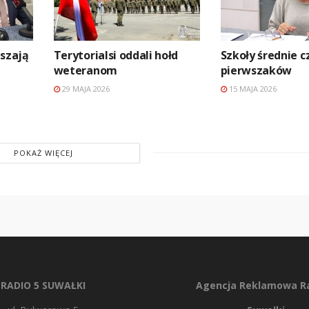
aszają
Terytorialsi oddali hołd
Szkoły średnie c
weteranom
pierwszaków
29 MAJA 2026
15 MAJA 2026
POKAŻ WIĘCEJ
RADIO 5 SUWAŁKI
Agencja Reklamowa Ra