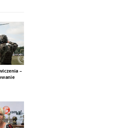
wiczenia –
owanie