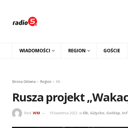
WIADOMOŚCI
REGION
GOŚCIE
Strona Główna
Region
Ełk
Rusza projekt „Wakac
Red.
WM
19 kwietnia 2023
w
Ełk
,
Giżycko
,
Gołdap
,
In