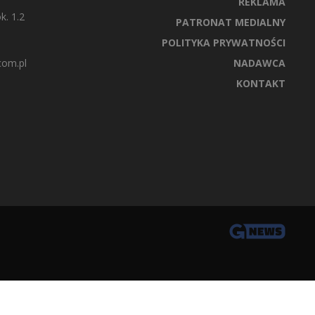
REKLAMA
k. 1.2
PATRONAT MEDIALNY
POLITYKA PRYWATNOŚCI
com.pl
NADAWCA
KONTAKT