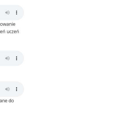
nowanie
zeń uczeń
wane do