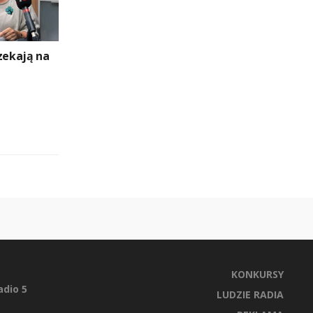
zekają na
KONKURSY
dio 5
LUDZIE RADIA