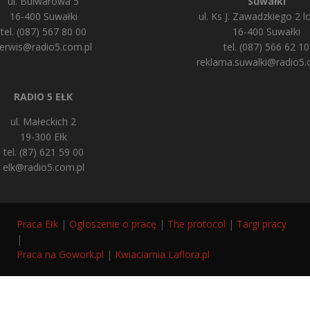
ul. Bulwarowa 5
Suwałki
16-400 Suwałki
ul. Ks J. Zawadzkiego 2 lo
tel. (087) 567 80 00
16-400 Suwałki
erwis@radio5.com.pl
tel. (087) 566 62 10
reklama.suwalki@radio5.
RADIO 5 EŁK
ul. Małeckich 2
19-300 Ełk
tel. (87) 621 59 00
elk@radio5.com.pl
Praca Ełk
|
Ogłoszenie o pracę
|
The protocol
|
Targi pracy
|
Praca na Gowork.pl
|
Kwiaciarnia Laflora.pl