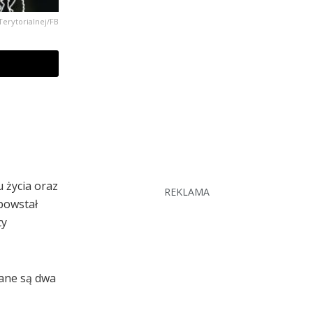
 Terytorialnej/FB
 życia oraz
REKLAMA
powstał
cy
iane są dwa