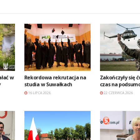
ałać w
Rekordowa rekrutacja na
Zakończyły się ć
y
studia w Suwałkach
czas na podsum
16 LIPCA 2026
22 CZERWCA 2026