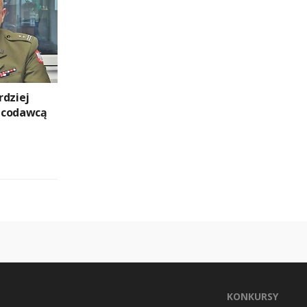
rdziej
acodawcą
KONKURSY