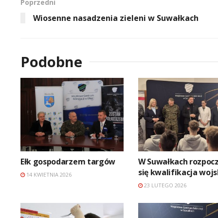
Poprzedni
Wiosenne nasadzenia zieleni w Suwałkach
Podobne
Ełk gospodarzem targów
W Suwałkach rozpocz
się kwalifikacja woj
14 KWIETNIA 2026
23 LUTEGO 2026