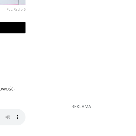
Fot. Radio 5
nowość-
REKLAMA