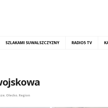
SZLAKAMI SUWALSZCZYZNY
RADIO5 TV
K
 wojskowa
sze
,
Olecko
,
Region