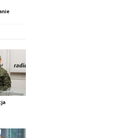
anie
cja