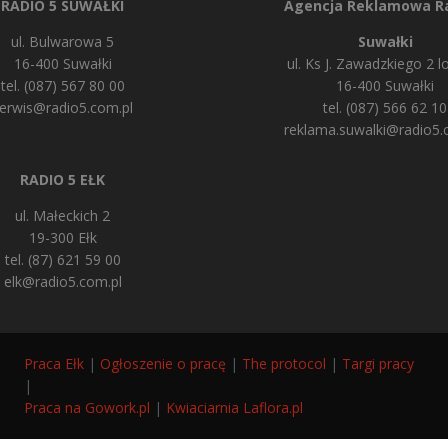
RADIO 5 SUWAŁKI
Agencja Reklamowa Ra
ul. Bulwarowa 5
Suwałki
16-400 Suwałki
ul. Ks J. Zawadzkiego 2 lo
tel. (087) 567 80 00
16-400 Suwałki
erwis@radio5.com.pl
tel. (087) 566 62 10
reklama.suwalki@radio5.
RADIO 5 EŁK
ul. Małeckich 2
19-300 Ełk
tel. (87) 621 59 00
elk@radio5.com.pl
Praca Ełk
|
Ogłoszenie o pracę
|
The protocol
|
Targi pracy
|
Praca na Gowork.pl
|
Kwiaciarnia Laflora.pl