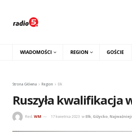
WIADOMOŚCI
REGION
GOŚCIE
Strona Główna
Region
Ełk
Ruszyła kwalifikacja
Red.
WM
17 kwietnia 2023
w
Ełk
,
Giżycko
,
Najważniej