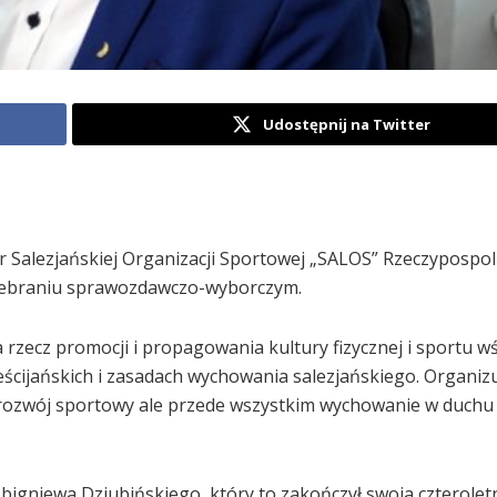
Udostępnij na Twitter
 Salezjańskiej Organizacji Sportowej „SALOS” Rzeczypospoli
 zebraniu sprawozdawczo-wyborczym.
rzecz promocji i propagowania kultury fizycznej i sportu wśr
eścijańskich i zasadach wychowania salezjańskiego. Organizuj
 rozwój sportowy ale przede wszystkim wychowanie w duchu f
bigniewa Dziubińskiego, który to zakończył swoja czterolet