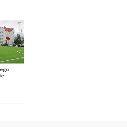
iego
te