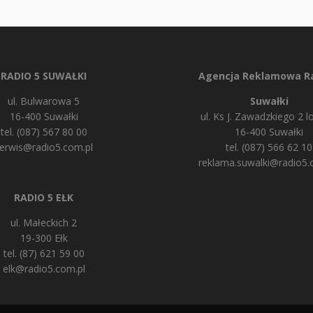
RADIO 5 SUWAŁKI
Agencja Reklamowa Ra
ul. Bulwarowa 5
Suwałki
16-400 Suwałki
ul. Ks J. Zawadzkiego 2 lo
tel. (087) 567 80 00
16-400 Suwałki
erwis@radio5.com.pl
tel. (087) 566 62 10
reklama.suwalki@radio5.
RADIO 5 EŁK
ul. Małeckich 2
19-300 Ełk
tel. (87) 621 59 00
elk@radio5.com.pl