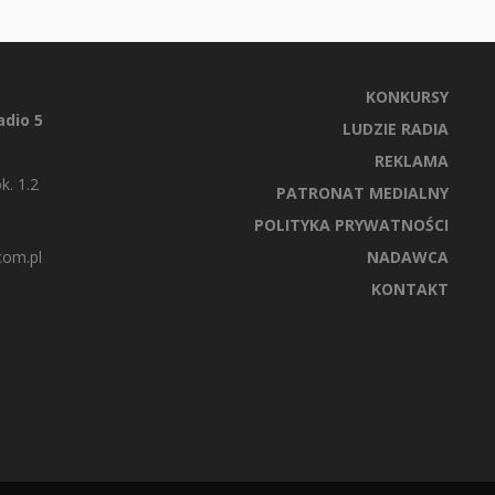
KONKURSY
dio 5
LUDZIE RADIA
REKLAMA
k. 1.2
PATRONAT MEDIALNY
POLITYKA PRYWATNOŚCI
com.pl
NADAWCA
KONTAKT