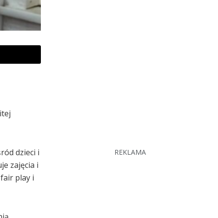
tej
ód dzieci i
REKLAMA
e zajęcia i
air play i
nią