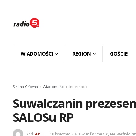
WIADOMOŚCI
REGION
GOŚCIE
Strona Główna
Wiadomości
Informacje
Suwalczanin prezesem
SALOSu RP
Red.
AP
18 kwietnia 2023
w
Informacje
,
Najważniejs