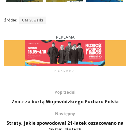
Źródło:
UM Suwałki
REKLAMA
REKLAMA
Poprzedni
Znicz za burtą Wojewódzkiego Pucharu Polski
Następny
Straty, jakie spowodował 21-latek oszacowano na
16 tys. złotych