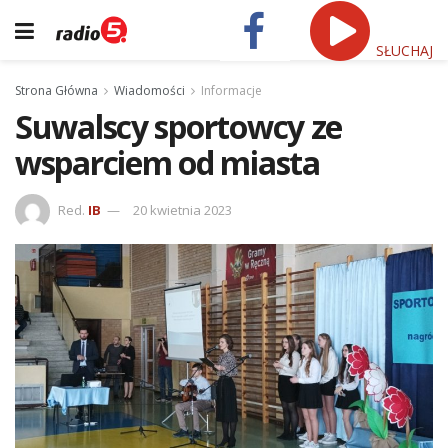
SŁUCHAJ
Strona Główna
Wiadomości
Informacje
Suwalscy sportowcy ze
wsparciem od miasta
Red.
IB
20 kwietnia 2023