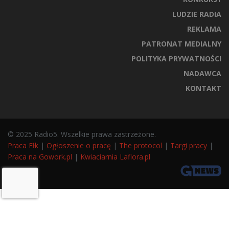
LUDZIE RADIA
REKLAMA
PATRONAT MEDIALNY
POLITYKA PRYWATNOŚCI
NADAWCA
KONTAKT
© 2025 Radio5. Wszelkie prawa zastrzeżone.
Praca Ełk
|
Ogłoszenie o pracę
|
The protocol
|
Targi pracy
|
Praca na Gowork.pl
|
Kwiaciarnia Laflora.pl