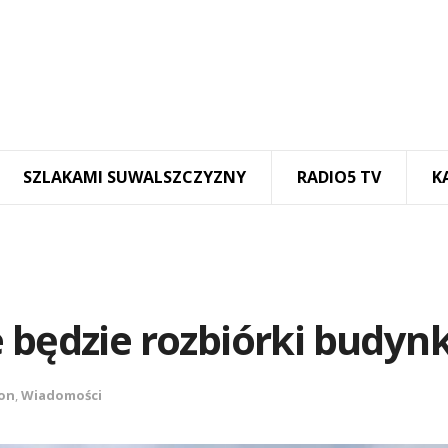
SZLAKAMI SUWALSZCZYZNY
RADIO5 TV
K
 będzie rozbiórki budyn
on
,
Wiadomości