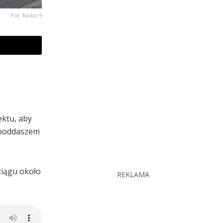
Fot. Radio 5
ektu, aby
y poddaszem
ciągu około
REKLAMA