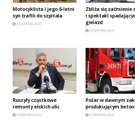
Motocyklista i jego 6-letni
Zbliża się zaćmienie 
syn trafili do szpitala
i spektakl spadający
gwiazd
6 SIERPNIA 2026
6 SIERPNIA 2026
Ruszyły cząstkowe
Pożar w dawnym zak
remonty ełckich ulic
produkującym beton
4 SIERPNIA 2026
4 SIERPNIA 2026