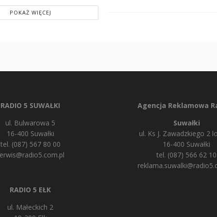
POKAŻ WIĘCEJ
RADIO 5 SUWAŁKI
Agencja Reklamowa Ra
ul. Bulwarowa 5
Suwałki
16-400 Suwałki
ul. Ks J. Zawadzkiego 2 lo
tel. (087) 567 80 00
16-400 Suwałki
erwis@radio5.com.pl
tel. (087) 566 62 10
reklama.suwalki@radio5.
RADIO 5 EŁK
ul. Małeckich 2