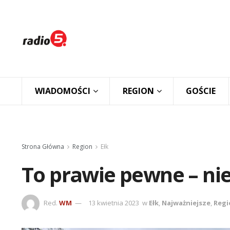
WIADOMOŚCI
REGION
GOŚCIE
Strona Główna
Region
Ełk
To prawie pewne – nie
Red.
WM
13 kwietnia 2023
w
Ełk
,
Najważniejsze
,
Regi