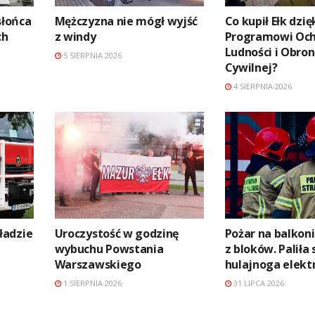
słońca
Mężczyzna nie mógł wyjść
Co kupił Ełk dzię
ch
z windy
Programowi Oc
Ludności i Obro
5 SIERPNIA 2026
Cywilnej?
4 SIERPNIA 2026
ładzie
Uroczystość w godzinę
Pożar na balkon
wybuchu Powstania
z bloków. Paliła 
Warszawskiego
hulajnoga elekt
1 SIERPNIA 2026
31 LIPCA 2026