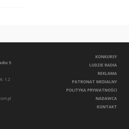
KONKURSY
dio 5
LUDZIE RADIA
REKLAMA
k. 1.2
PATRONAT MEDIALNY
POLITYKA PRYWATNOŚCI
com.pl
NADAWCA
KONTAKT