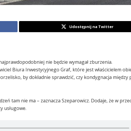
Udostępnij na Twitter
h, najprawdopodobniej nie będzie wymagał zburzenia.
iciel Biura Inwestycyjnego Graf, które jest właścicielem obi
orzelisko, by dokładnie sprawdzić, czy kondygnacja międz
kodzeń tam nie ma – zaznacza Szeparowicz. Dodaje, że w prze
ty usługowe.