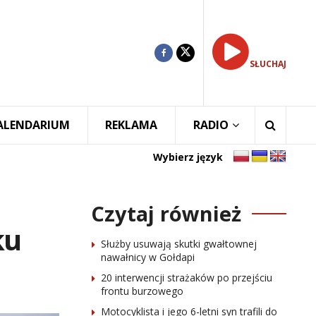
SŁUCHAJ
ALENDARIUM
REKLAMA
RADIO
Wybierz język
Czytaj również
ku
Służby usuwają skutki gwałtownej
nawałnicy w Gołdapi
20 interwencji strażaków po przejściu
frontu burzowego
Motocyklista i jego 6-letni syn trafili do