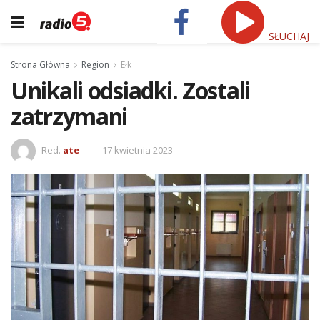
SŁUCHAJ
Strona Główna
Region
Ełk
Unikali odsiadki. Zostali
zatrzymani
Red.
ate
17 kwietnia 2023