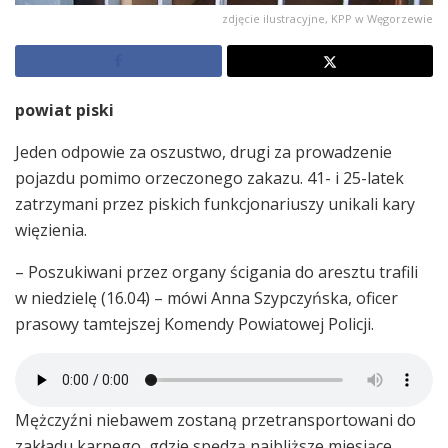
zdjęcie ilustracyjne, KPP w Węgorzewie
powiat piski
Jeden odpowie za oszustwo, drugi za prowadzenie
pojazdu pomimo orzeczonego zakazu. 41- i 25-latek
zatrzymani przez piskich funkcjonariuszy unikali kary
więzienia.
– Poszukiwani przez organy ścigania do aresztu trafili
w niedzielę (16.04) – mówi Anna Szypczyńska, oficer
prasowy tamtejszej Komendy Powiatowej Policji.
Mężczyźni niebawem zostaną przetransportowani do
zakładu karnego, gdzie spędzą najbliższe miesiące.