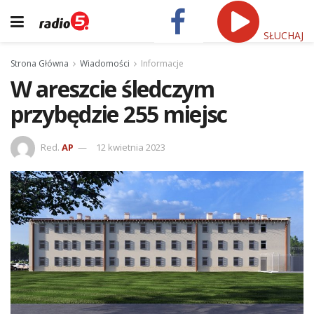
SŁUCHAJ
Strona Główna
Wiadomości
Informacje
W areszcie śledczym
przybędzie 255 miejsc
Red.
AP
12 kwietnia 2023