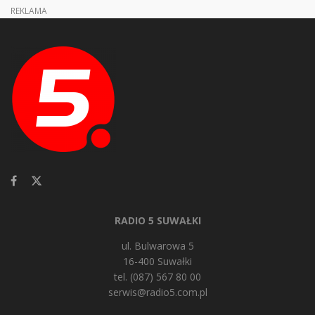
REKLAMA
RADIO 5 SUWAŁKI
ul. Bulwarowa 5
16-400 Suwałki
tel. (087) 567 80 00
serwis@radio5.com.pl