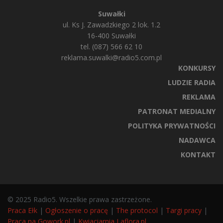
Suwałki
ul. Ks J. Zawadzkiego 2 lok. 1.2
16-400 Suwałki
tel. (087) 566 62 10
reklama.suwalki@radio5.com.pl
KONKURSY
LUDZIE RADIA
REKLAMA
PATRONAT MEDIALNY
POLITYKA PRYWATNOŚCI
NADAWCA
KONTAKT
© 2025 Radio5. Wszelkie prawa zastrzeżone.
Praca Ełk
|
Ogłoszenie o pracę
|
The protocol
|
Targi pracy
|
Praca na Gowork.pl
|
Kwiaciarnia Laflora.pl