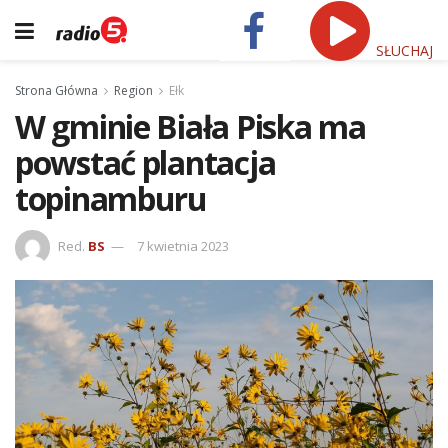
SŁUCHAJ
Strona Główna
Region
Ełk
W gminie Biała Piska ma
powstać plantacja
topinamburu
Red.
BS
7 kwietnia 2023