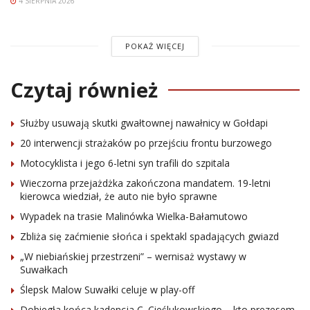
4 SIERPNIA 2026
POKAŻ WIĘCEJ
Czytaj również
Służby usuwają skutki gwałtownej nawałnicy w Gołdapi
20 interwencji strażaków po przejściu frontu burzowego
Motocyklista i jego 6-letni syn trafili do szpitala
Wieczorna przejażdżka zakończona mandatem. 19-letni
kierowca wiedział, że auto nie było sprawne
Wypadek na trasie Malinówka Wielka-Bałamutowo
Zbliża się zaćmienie słońca i spektakl spadających gwiazd
„W niebiańskiej przestrzeni” – wernisaż wystawy w
Suwałkach
Ślepsk Malow Suwałki celuje w play-off
Dobiegła końca kadencja C. Cieślukowskiego – kto prezesem