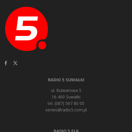
RADIO 5 SUWAŁKI
ul. Bulwarowa 5
16-400 Suwałki
tel. (087) 567 80 00
serwis@radio5.com.pl
RADIO 5 EŁK