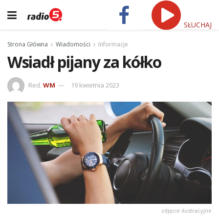
SŁUCHAJ
Strona Główna
Wiadomości
Informacje
Wsiadł pijany za kółko
Red.
WM
19 kwietnia 2023
zdjęcie ilustracyjne