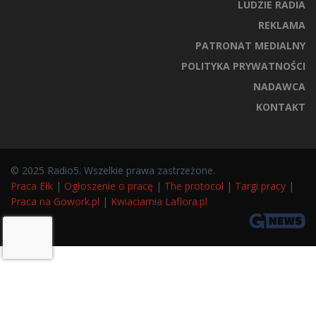
LUDZIE RADIA
REKLAMA
PATRONAT MEDIALNY
POLITYKA PRYWATNOŚCI
NADAWCA
KONTAKT
© 2025 Radio5. Wszelkie prawa zastrzeżone.
Praca Ełk
|
Ogłoszenie o pracę
|
The protocol
|
Targi pracy
|
Praca na Gowork.pl
|
Kwiaciarnia Laflora.pl