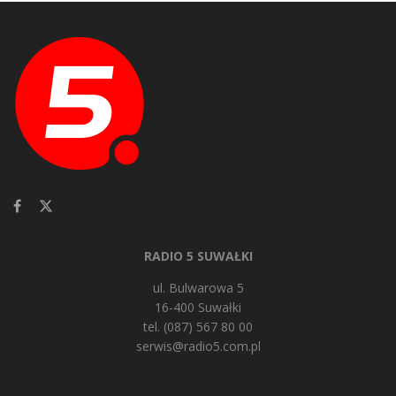
RADIO 5 SUWAŁKI
ul. Bulwarowa 5
16-400 Suwałki
tel. (087) 567 80 00
serwis@radio5.com.pl