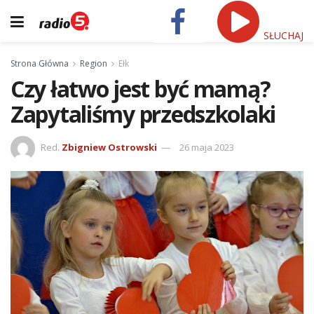
SŁUCHAJ
Strona Główna
Region
Ełk
Czy łatwo jest być mamą?
Zapytaliśmy przedszkolaki
Red.
Zbigniew Ostrowski
26 maja 2023