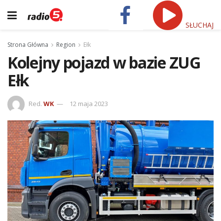
SŁUCHAJ
Strona Główna
Region
Ełk
Kolejny pojazd w bazie ZUG
Ełk
Red.
WK
12 maja 2023