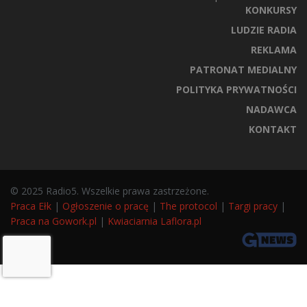
KONKURSY
LUDZIE RADIA
REKLAMA
PATRONAT MEDIALNY
POLITYKA PRYWATNOŚCI
NADAWCA
KONTAKT
© 2025 Radio5. Wszelkie prawa zastrzeżone.
Praca Ełk
|
Ogłoszenie o pracę
|
The protocol
|
Targi pracy
|
Praca na Gowork.pl
|
Kwiaciarnia Laflora.pl