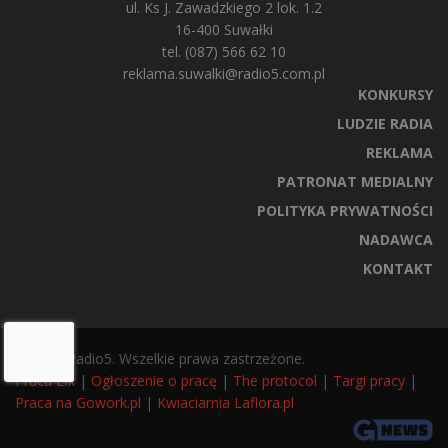
ul. Ks J. Zawadzkiego 2 lok. 1.2
16-400 Suwałki
tel. (087) 566 62 10
reklama.suwalki@radio5.com.pl
KONKURSY
LUDZIE RADIA
REKLAMA
PATRONAT MEDIALNY
POLITYKA PRYWATNOŚCI
NADAWCA
KONTAKT
© 2025 Radio5. Wszelkie prawa zastrzeżone.
Praca Ełk
|
Ogłoszenie o pracę
|
The protocol
|
Targi pracy
|
Praca na Gowork.pl
|
Kwiaciarnia Laflora.pl