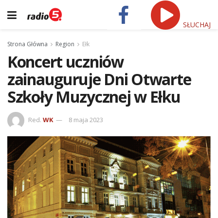
SŁUCHAJ
Strona Główna
Region
Ełk
Koncert uczniów
zainauguruje Dni Otwarte
Szkoły Muzycznej w Ełku
Red.
WK
8 maja 2023