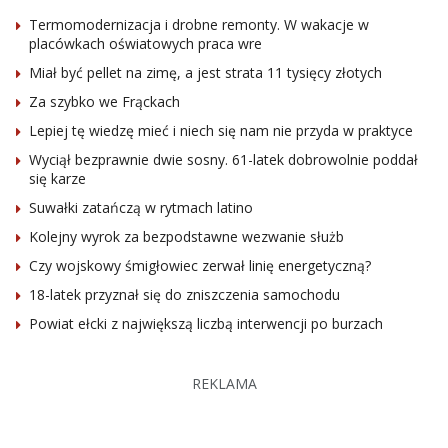
Termomodernizacja i drobne remonty. W wakacje w
placówkach oświatowych praca wre
Miał być pellet na zimę, a jest strata 11 tysięcy złotych
Za szybko we Frąckach
Lepiej tę wiedzę mieć i niech się nam nie przyda w praktyce
Wyciął bezprawnie dwie sosny. 61-latek dobrowolnie poddał
się karze
Suwałki zatańczą w rytmach latino
Kolejny wyrok za bezpodstawne wezwanie służb
Czy wojskowy śmigłowiec zerwał linię energetyczną?
18-latek przyznał się do zniszczenia samochodu
Powiat ełcki z największą liczbą interwencji po burzach
REKLAMA