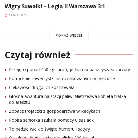
Wigry Suwałki – Legia II Warszawa 3:1
1 MAJA 2025
POKAŻ WIĘCEJ
Czytaj również
Przejęto ponad 450 kg i broń, jedna osoba usłyszała zarzuty
Potrącenie rowerzystki na oznakowanym przejeździe
Ciekawość drogo ich kosztowała
Głośna awantura na stacji paliw. Nietrzeźwa kobieta trafiła
do aresztu
Zobacz trojaczki z gospodarstwa w Redykach
Pobita seniorka szukała pomocy u sąsiadki
To będzie wielkie święto humoru i satyry
Oszukana kobieta straciła blisko 200 tys. zł