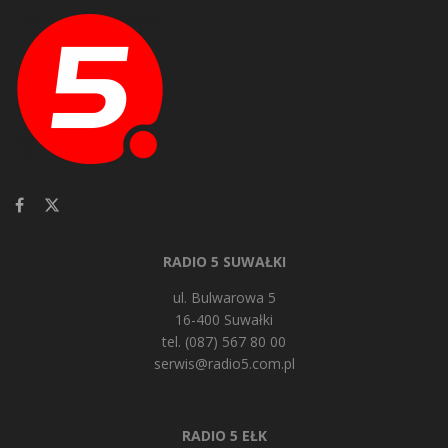
RADIO 5 SUWAŁKI
ul. Bulwarowa 5
16-400 Suwałki
tel. (087) 567 80 00
serwis@radio5.com.pl
RADIO 5 EŁK