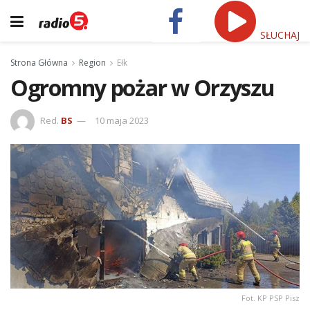
SŁUCHAJ
Strona Główna
Region
Ełk
Ogromny pożar w Orzyszu
Red.
BS
10 maja 2023
Fot. KP PSP Pisz