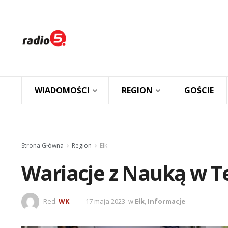
WIADOMOŚCI
REGION
GOŚCIE
Strona Główna
Region
Ełk
Wariacje z Nauką w 
Red.
WK
17 maja 2023
w
Ełk
,
Informacje