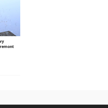
wy
 remont