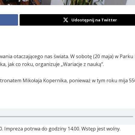
Udostępnij na Twitter
ania otaczającego nas świata. W sobotę (20 maja) w Park
a, jak co roku, organizuje „Wariacje z nauką”.
ronatem Mikołaja Kopernika, ponieważ w tym roku mija 550
0. Impreza potrwa do godziny 14.00. Wstęp jest wolny.