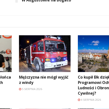
słońca
Mężczyzna nie mógł wyjść
Co kupił Ełk dzię
ch
z windy
Programowi Oc
Ludności i Obro
5 SIERPNIA 2026
Cywilnej?
4 SIERPNIA 2026