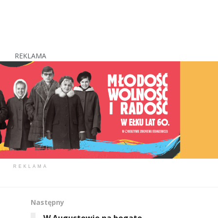
REKLAMA
REKLAMA
Następny
W Augustowie na bogato