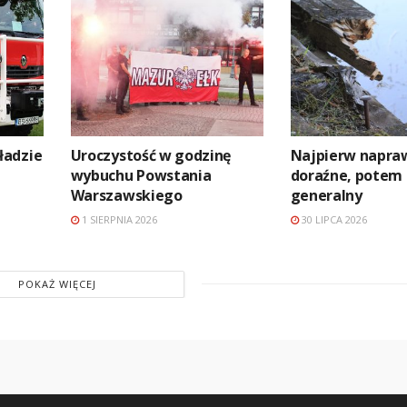
ładzie
Uroczystość w godzinę
Najpierw napra
wybuchu Powstania
doraźne, potem
Warszawskiego
generalny
1 SIERPNIA 2026
30 LIPCA 2026
POKAŻ WIĘCEJ