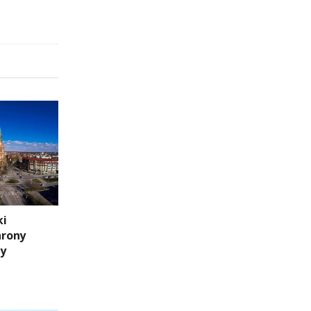
ki
hrony
ny