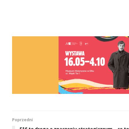
Poprzedni
S16 to droga o znaczeniu strategicznym – co to