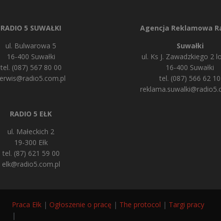
RADIO 5 SUWAŁKI
Agencja Reklamowa Ra
ul. Bulwarowa 5
Suwałki
16-400 Suwałki
ul. Ks J. Zawadzkiego 2 lo
tel. (087) 567 80 00
16-400 Suwałki
erwis@radio5.com.pl
tel. (087) 566 62 10
reklama.suwalki@radio5.
RADIO 5 EŁK
ul. Małeckich 2
19-300 Ełk
tel. (87) 621 59 00
elk@radio5.com.pl
Praca Ełk
|
Ogłoszenie o pracę
|
The protocol
|
Targi pracy
|