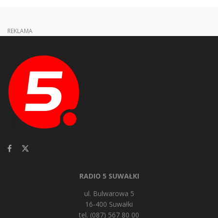
REKLAMA
RADIO 5 SUWAŁKI
ul. Bulwarowa 5
16-400 Suwałki
tel. (087) 567 80 00