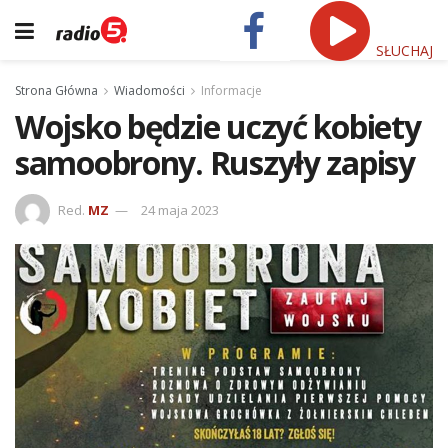
SŁUCHAJ
Strona Główna
Wiadomości
Informacje
Wojsko będzie uczyć kobiety
samoobrony. Ruszyły zapisy
Red.
MZ
24 maja 2023