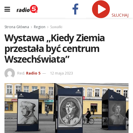
SŁUCHAJ
Strona Główna
Region
Suwałki
Wystawa „Kiedy Ziemia
przestała być centrum
Wszechświata”
Red.
Radio 5
12 maja 2023