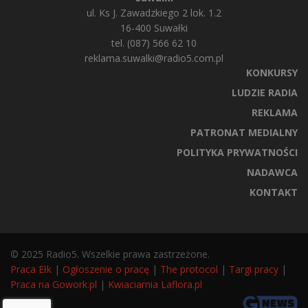
ul. Ks J. Zawadzkiego 2 lok. 1.2
16-400 Suwałki
tel. (087) 566 62 10
reklama.suwalki@radio5.com.pl
KONKURSY
LUDZIE RADIA
REKLAMA
PATRONAT MEDIALNY
POLITYKA PRYWATNOŚCI
NADAWCA
KONTAKT
© 2025 Radio5. Wszelkie prawa zastrzeżone.
Praca Ełk
|
Ogłoszenie o pracę
|
The protocol
|
Targi pracy
|
Praca na Gowork.pl
|
Kwiaciarnia Laflora.pl