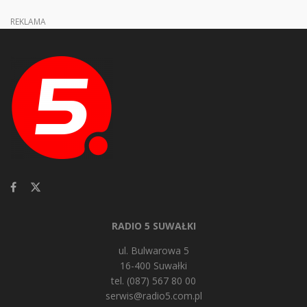
REKLAMA
RADIO 5 SUWAŁKI
ul. Bulwarowa 5
16-400 Suwałki
tel. (087) 567 80 00
serwis@radio5.com.pl