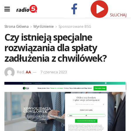
SŁUCHAJ
Strona Główna
Wyróżnienie
Sponsorowane BSG
Czy istnieją specjalne
rozwiązania dla spłaty
zadłużenia z chwilówek?
Red.
AA
7 czerwca 2023