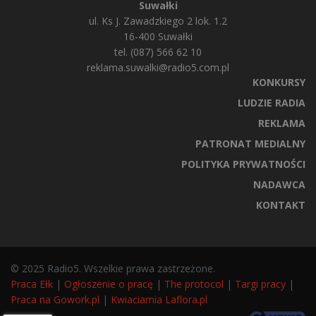
Suwałki
ul. Ks J. Zawadzkiego 2 lok. 1.2
16-400 Suwałki
tel. (087) 566 62 10
reklama.suwalki@radio5.com.pl
KONKURSY
LUDZIE RADIA
REKLAMA
PATRONAT MEDIALNY
POLITYKA PRYWATNOŚCI
NADAWCA
KONTAKT
© 2025 Radio5. Wszelkie prawa zastrzeżone.
Praca Ełk
|
Ogłoszenie o pracę
|
The protocol
|
Targi pracy
|
Praca na Gowork.pl
|
Kwiaciarnia Laflora.pl