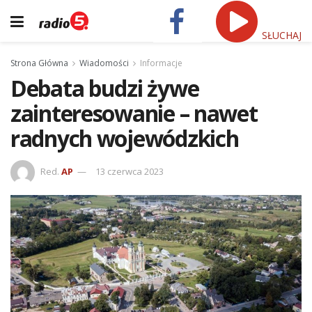
SŁUCHAJ
Strona Główna
Wiadomości
Informacje
Debata budzi żywe
zainteresowanie – nawet
radnych wojewódzkich
Red.
AP
13 czerwca 2023