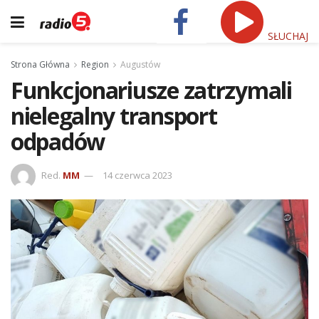
SŁUCHAJ
Strona Główna
Region
Augustów
Funkcjonariusze zatrzymali
nielegalny transport
odpadów
Red.
MM
14 czerwca 2023