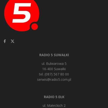
RADIO 5 SUWAŁKI
ul. Bulwarowa 5
16-400 Suwałki
tel. (087) 567 80 00
serwis@radio5.com.pl
RADIO 5 EŁK
ul. Małeckich 2