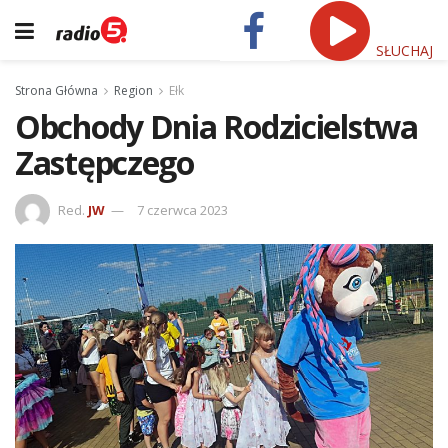
SŁUCHAJ
Strona Główna
Region
Ełk
Obchody Dnia Rodzicielstwa
Zastępczego
Red.
JW
7 czerwca 2023