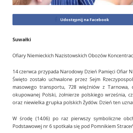
Udostępnij na Facebook
Suwałki
Ofiary Niemieckich Nazistowskich Obozów Koncentracy
14 czerwca przypada Narodowy Dzień Pamięci Ofiar N
Święto zostało uchwalone przez Sejm Rzeczypospolit
masowego transportu, 728 więźniów z Tarnowa, d
okupowanej Polski, żołnierze polskiego września, c
oraz niewielka grupka polskich Żydów. Dzień ten uzn
W środę (14.06) po raz pierwszy symboliczne obc
Podstawowej nr 6 spotkała się pod Pomnikiem Strace