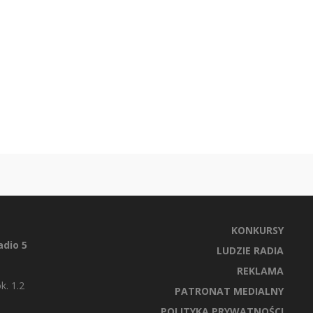
KONKURSY
dio 5
LUDZIE RADIA
REKLAMA
k. 1.2
PATRONAT MEDIALNY
POLITYKA PRYWATNOŚCI