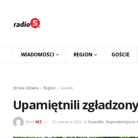
WIADOMOŚCI
REGION
GOŚCIE
Strona Główna
Region
Suwałki
Upamiętnili zgładzon
Red.
MZ
15 czerwca 2023
w
Suwałki
,
Najważniejsze
,