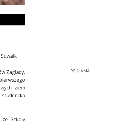
 Suwałk.
REKLAMA
ów Zagłady.
 pierwszego
owych ziem
i studencka
 ze Szkoły