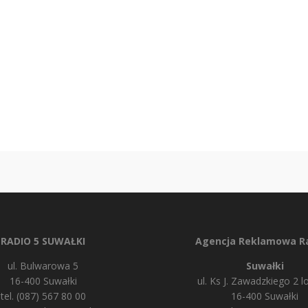
RADIO 5 SUWAŁKI
Agencja Reklamowa Ra
ul. Bulwarowa 5
Suwałki
16-400 Suwałki
ul. Ks J. Zawadzkiego 2 lo
tel. (087) 567 80 00
16-400 Suwałki