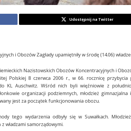
Udostępnij na Twitter
jnych i Obozów Zagłady upamiętniły w środę (14.06) władze
iemieckich Nazistowskich Obozów Koncentracyjnych i Oboz
ej Polskiej 8 czerwca 2006 r., w 66. rocznicę przybycia
o KL Auschwitz. Wśród nich byli więźniowie z południ
złonkowie organizacji podziemnych, młodzież gimnazjalna 
awany jest za początek funkcjonowania obozu.
hody tego wydarzenia odbyły się w Suwałkach. Młodzież
ń z władzami samorządowymi.