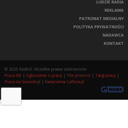
LUDZIE RADIA
REKLAMA
PATRONAT MEDIALNY
POLITYKA PRYWATNOŚCI
NADAWCA
KONTAKT
© 2025 Radio5. Wszelkie prawa zastrzeżone.
Praca Ełk
|
Ogłoszenie o pracę
|
The protocol
|
Targi pracy
|
Praca na Gowork.pl
|
Kwiaciarnia Laflora.pl