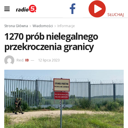
SŁUCHAJ
Strona Główna
Wiadomości
Informacje
1270 prób nielegalnego
przekroczenia granicy
Red.
IB
12 lipca 2023