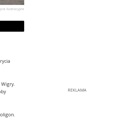
ęcie ilustracyjne
rycia
 Wigry.
REKLAMA
oby
oligon.