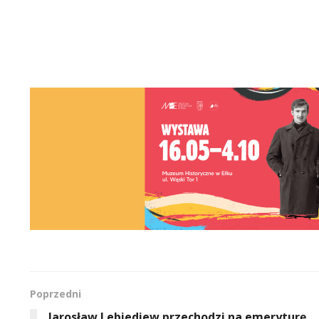
Poprzedni
Jarosław Lebiediew przechodzi na emeryturę