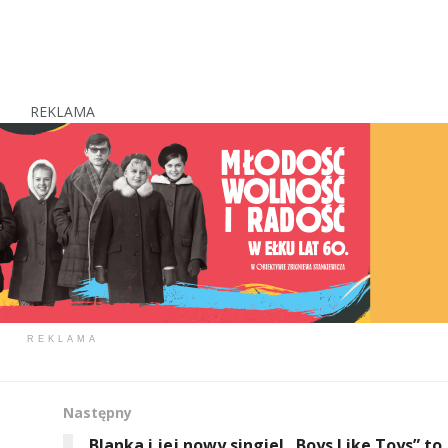
REKLAMA
REKLAMA
Następny
Blanka i jej nowy singiel „Boys Like Toys” to