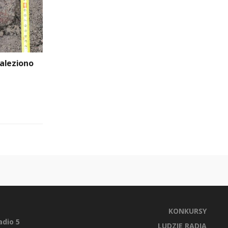
aleziono
KONKURSY
dio 5
LUDZIE RADIA