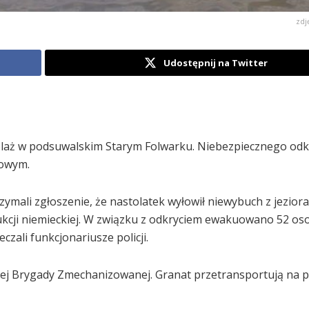
zdj
Udostępnij na Twitter
 plaż w podsuwalskim Starym Folwarku. Niebezpiecznego odk
owym.
ymali zgłoszenie, że nastolatek wyłowił niewybuch z jeziora
dukcji niemieckiej. W związku z odkryciem ewakuowano 52 os
zali funkcjonariusze policji.
ckiej Brygady Zmechanizowanej. Granat przetransportują na p