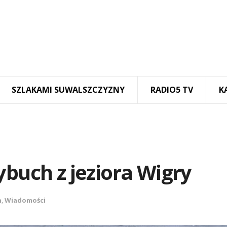
SZLAKAMI SUWALSZCZYZNY
RADIO5 TV
K
ybuch z jeziora Wigry
n
,
Wiadomości