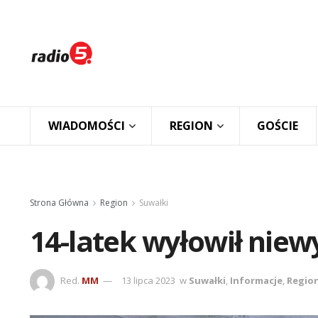
WIADOMOŚCI
REGION
GOŚCIE
Strona Główna
Region
Suwałki
14-latek wyłowił niew
Red.
MM
13 lipca 2023
w
Suwałki
,
Informacje
,
Regio