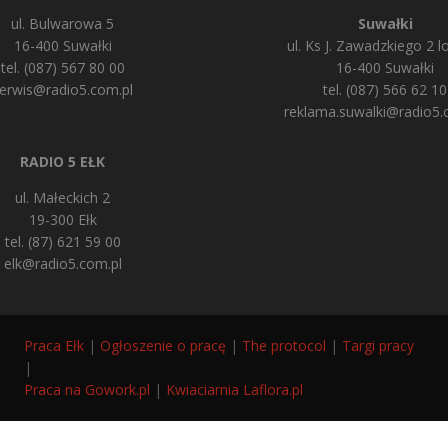
ul. Bulwarowa 5
Suwałki
16-400 Suwałki
ul. Ks J. Zawadzkiego 2 lo
tel. (087) 567 80 00
16-400 Suwałki
erwis@radio5.com.pl
tel. (087) 566 62 10
reklama.suwalki@radio5.
RADIO 5 EŁK
ul. Małeckich 2
19-300 Ełk
tel. (87) 621 59 00
elk@radio5.com.pl
Praca Ełk
|
Ogłoszenie o pracę
|
The protocol
|
Targi pracy
|
Praca na Gowork.pl
|
Kwiaciarnia Laflora.pl