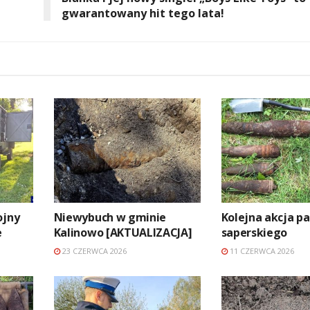
gwarantowany hit tego lata!
ojny
Niewybuch w gminie
Kolejna akcja pa
e
Kalinowo [AKTUALIZACJA]
saperskiego
23 CZERWCA 2026
11 CZERWCA 2026