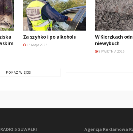
ziska
Za szybko i po alkoholu
W Kierzkach odn
wskim
niewybuch
15 MAJA 2026
8 KWIETNIA 2026
POKAŻ WIĘCEJ
RADIO 5 SUWAŁKI
Agencja Reklamowa Ra