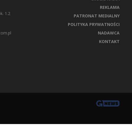
REKLAMA
k. 1.2
PATRONAT MEDIALNY
POLITYKA PRYWATNOŚCI
com.pl
NADAWCA
KONTAKT