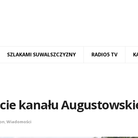
SZLAKAMI SUWALSZCZYZNY
RADIO5 TV
K
ecie kanału Augustowski
on
,
Wiadomości