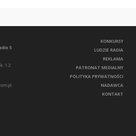
KONKURSY
dio 5
LUDZIE RADIA
REKLAMA
k. 1.2
PATRONAT MEDIALNY
POLITYKA PRYWATNOŚCI
com.pl
NADAWCA
KONTAKT