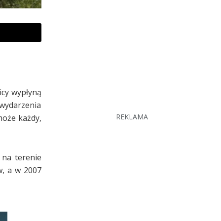
icy wypłyną
 wydarzenia
REKLAMA
może każdy,
 na terenie
w, a w 2007