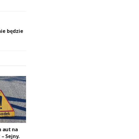
nie będzie
 aut na
– Sejny.