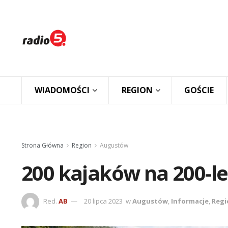
WIADOMOŚCI
REGION
GOŚCIE
Strona Główna
Region
Augustów
200 kajaków na 200-l
Red.
AB
20 lipca 2023
w
Augustów
,
Informacje
,
Regi