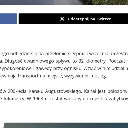
Udostępnij na Twitter
ego odbędzie się na przełomie sierpnia i września. Uczestn
a. Długość dwudniowego spływu to 32 kilometry. Podczas
ypokoleniowe i gawędy przy ognisku. Wziąć w nim udział 
ewniają transport na miejsce, wyżywienie i nocleg.
w 200-lecia Kanału Augustowskiego. Kanał jest położony
103 kilometry. W 1968 r. został wpisany do rejestru zabytkó