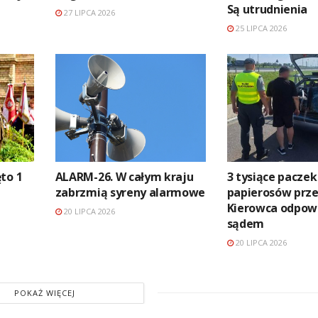
Są utrudnienia
27 LIPCA 2026
25 LIPCA 2026
to 1
ALARM-26. W całym kraju
3 tysiące paczek
zabrzmią syreny alarmowe
papierosów prze
Kierowca odpow
20 LIPCA 2026
sądem
20 LIPCA 2026
POKAŻ WIĘCEJ