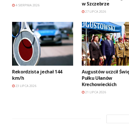
w Szczebrze
4 SIERPNIA 2026
27 LIPCA 2026
Rekordzista jechał 144
Augustów uczcił Świę
km/h
Pułku Ułanów
Krechowieckich
23 LIPCA 2026
21 LIPCA 2026