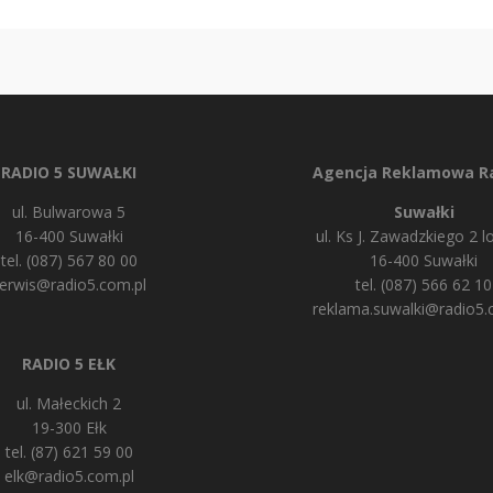
RADIO 5 SUWAŁKI
Agencja Reklamowa Ra
ul. Bulwarowa 5
Suwałki
16-400 Suwałki
ul. Ks J. Zawadzkiego 2 lo
tel. (087) 567 80 00
16-400 Suwałki
erwis@radio5.com.pl
tel. (087) 566 62 10
reklama.suwalki@radio5.
RADIO 5 EŁK
ul. Małeckich 2
19-300 Ełk
tel. (87) 621 59 00
elk@radio5.com.pl