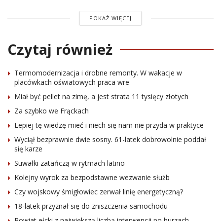
POKAŻ WIĘCEJ
Czytaj również
Termomodernizacja i drobne remonty. W wakacje w
placówkach oświatowych praca wre
Miał być pellet na zimę, a jest strata 11 tysięcy złotych
Za szybko we Frąckach
Lepiej tę wiedzę mieć i niech się nam nie przyda w praktyce
Wyciął bezprawnie dwie sosny. 61-latek dobrowolnie poddał
się karze
Suwałki zatańczą w rytmach latino
Kolejny wyrok za bezpodstawne wezwanie służb
Czy wojskowy śmigłowiec zerwał linię energetyczną?
18-latek przyznał się do zniszczenia samochodu
Powiat ełcki z największą liczbą interwencji po burzach