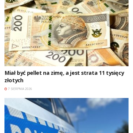
Miał być pellet na zimę, a jest strata 11 tysięcy
złotych
7 SIERPNIA 2026