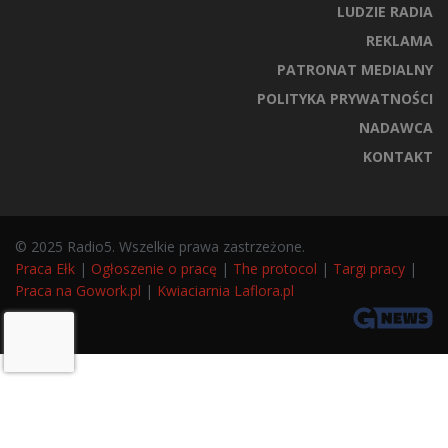
LUDZIE RADIA
REKLAMA
PATRONAT MEDIALNY
POLITYKA PRYWATNOŚCI
NADAWCA
KONTAKT
© 2025 Radio5. Wszelkie prawa zastrzeżone.
Praca Ełk
|
Ogłoszenie o pracę
|
The protocol
|
Targi pracy
|
Praca na Gowork.pl
|
Kwiaciarnia Laflora.pl