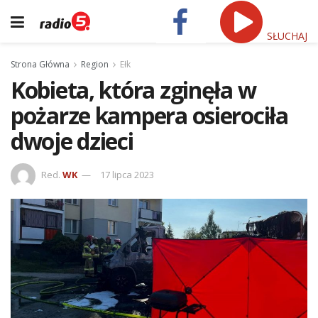
SŁUCHAJ
Strona Główna
Region
Ełk
Kobieta, która zginęła w
pożarze kampera osierociła
dwoje dzieci
Red.
WK
17 lipca 2023