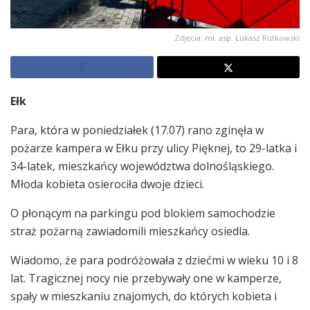
Zdjęcia: mł. asp. Łukasz Rutkowski
Ełk
Para, która w poniedziałek (17.07) rano zginęła w
pożarze kampera w Ełku przy ulicy Pięknej, to 29-latka i
34-latek, mieszkańcy województwa dolnośląskiego.
Młoda kobieta osierociła dwoje dzieci.
O płonącym na parkingu pod blokiem samochodzie
straż pożarną zawiadomili mieszkańcy osiedla.
Wiadomo, że para podróżowała z dziećmi w wieku 10 i 8
lat. Tragicznej nocy nie przebywały one w kamperze,
spały w mieszkaniu znajomych, do których kobieta i