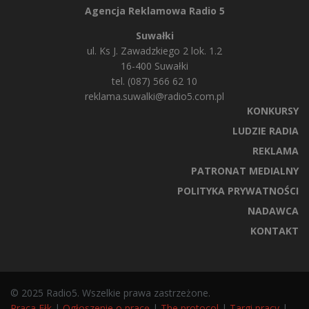
Agencja Reklamowa Radio 5
Suwałki
ul. Ks J. Zawadzkiego 2 lok. 1.2
16-400 Suwałki
tel. (087) 566 62 10
reklama.suwalki@radio5.com.pl
KONKURSY
LUDZIE RADIA
REKLAMA
PATRONAT MEDIALNY
POLITYKA PRYWATNOŚCI
NADAWCA
KONTAKT
© 2025 Radio5. Wszelkie prawa zastrzeżone.
Praca Ełk
|
Ogłoszenie o pracę
|
The protocol
|
Targi pracy
|