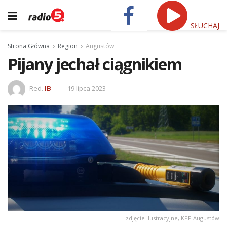
SŁUCHAJ
Strona Główna
Region
Augustów
Pijany jechał ciągnikiem
Red.
IB
19 lipca 2023
zdjęcie ilustracyjne, KPP Augustów