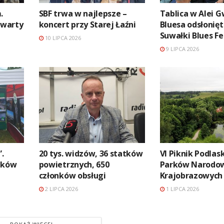
.
SBF trwa w najlepsze –
Tablica w Alei 
twarty
koncert przy Starej Łaźni
Bluesa odsłonięt
Suwałki Blues Fe
10 LIPCA 2026
9 LIPCA 2026
”.
20 tys. widzów, 36 statków
VI Piknik Podlas
arków
powietrznych, 650
Parków Narodow
członków obsługi
Krajobrazowych
2 LIPCA 2026
1 LIPCA 2026