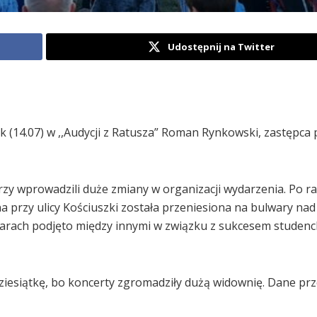
Udostępnij na Twitter
k (14.07) w ,,Audycji z Ratusza” Roman Rynkowski, zastępca
rzy wprowadzili duże zmiany w organizacji wydarzenia. Po r
na przy ulicy Kościuszki została przeniesiona na bulwary na
arach podjęto między innymi w związku z sukcesem studenc
iesiątkę, bo koncerty zgromadziły dużą widownię. Dane prz