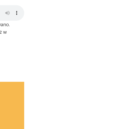
wano.
ż w