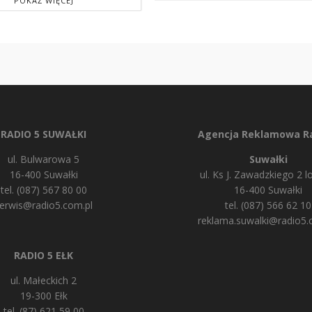
POKAŻ WIĘCEJ
RADIO 5 SUWAŁKI
Agencja Reklamowa Ra
ul. Bulwarowa 5
Suwałki
16-400 Suwałki
ul. Ks J. Zawadzkiego 2 lo
tel. (087) 567 80 00
16-400 Suwałki
erwis@radio5.com.pl
tel. (087) 566 62 10
reklama.suwalki@radio5.
RADIO 5 EŁK
ul. Małeckich 2
19-300 Ełk
tel. (87) 621 59 00