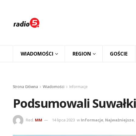
WIADOMOŚCI
REGION
GOŚCIE
Strona Główna
Wiadomości
Informacje
Podsumowali Suwałki 
Red.
MM
14 lipca 2023
w
Informacje
,
Najważniejsze
,