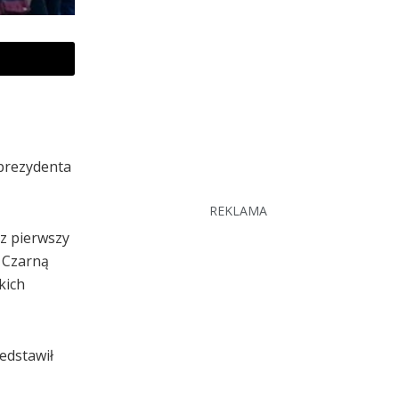
 prezydenta
REKLAMA
az pierwszy
d Czarną
kich
edstawił