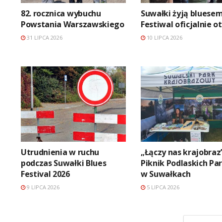
82. rocznica wybuchu
Suwałki żyją bluesem
Powstania Warszawskiego
Festiwal oficjalnie o
31 LIPCA 2026
10 LIPCA 2026
Utrudnienia w ruchu
„Łączy nas krajobraz
podczas Suwałki Blues
Piknik Podlaskich P
Festival 2026
w Suwałkach
9 LIPCA 2026
5 LIPCA 2026