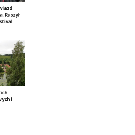
Gwiazd
a. Ruszył
stival
kich
ych i