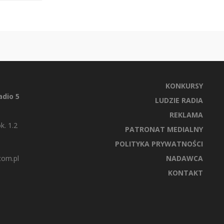
KONKURSY
dio 5
LUDZIE RADIA
REKLAMA
k. 1.2
PATRONAT MEDIALNY
POLITYKA PRYWATNOŚCI
com.pl
NADAWCA
KONTAKT