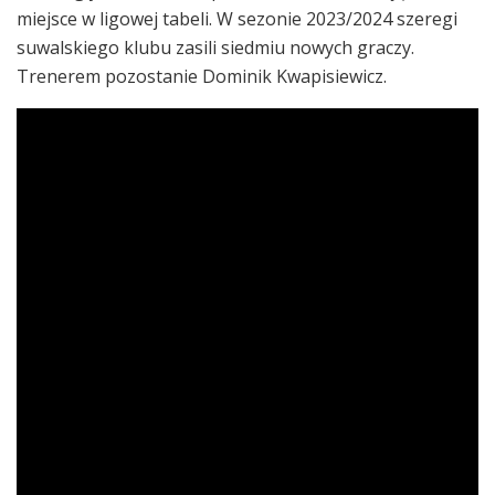
miejsce w ligowej tabeli. W sezonie 2023/2024 szeregi
suwalskiego klubu zasili siedmiu nowych graczy.
Trenerem pozostanie Dominik Kwapisiewicz.