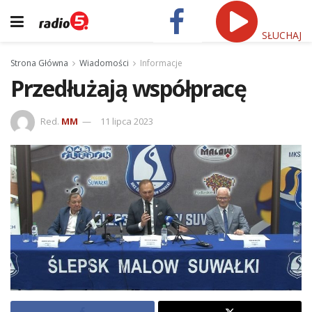
SŁUCHAJ
Strona Główna
Wiadomości
Informacje
Przedłużają współpracę
Red.
MM
11 lipca 2023