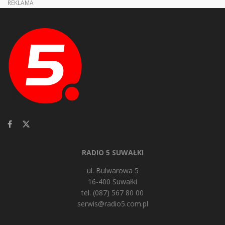
REKLAMA
RADIO 5 SUWAŁKI
ul. Bulwarowa 5
16-400 Suwałki
tel. (087) 567 80 00
serwis@radio5.com.pl