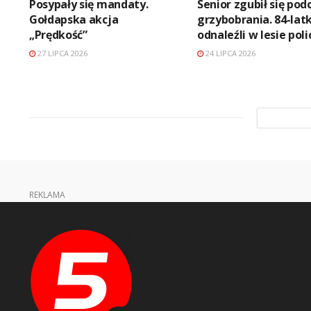
Posypały się mandaty.
Senior zgubił się pod
Gołdapska akcja
grzybobrania. 84-lat
„Prędkość”
odnaleźli w lesie poli
27 LIPCA 2026
24 LIPCA 2026
REKLAMA