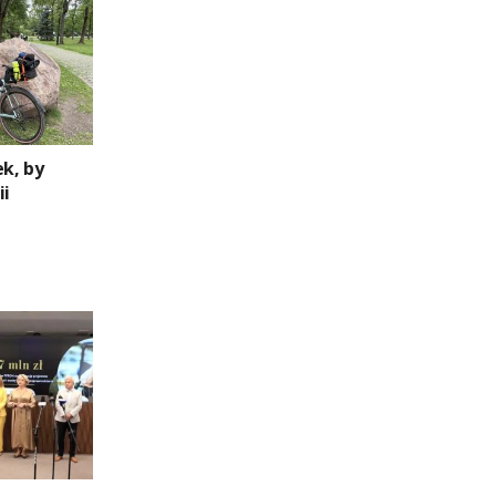
ek, by
ii