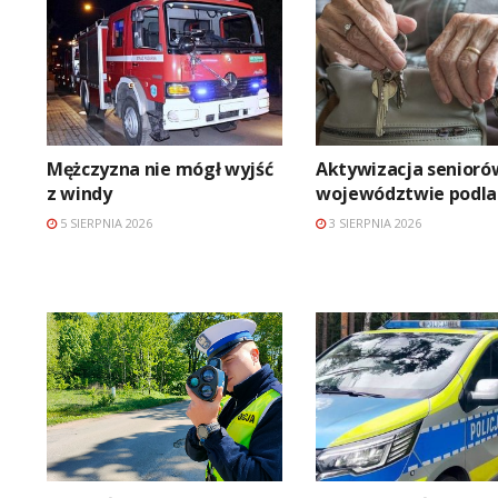
Mężczyzna nie mógł wyjść
Aktywizacja senioró
z windy
województwie podl
5 SIERPNIA 2026
3 SIERPNIA 2026