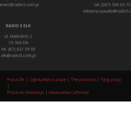
erwis@radio5.com.pl
tel. (087) 566 62 10
reklama.suwalki@radio5.
RADIO 5 EŁK
ul. Małeckich 2
19-300 Ełk
tel. (87) 621 59 00
elk@radio5.com.pl
Praca Ełk
|
Ogłoszenie o pracę
|
The protocol
|
Targi pracy
|
Praca na Gowork.pl
|
Kwiaciarnia Laflora.pl