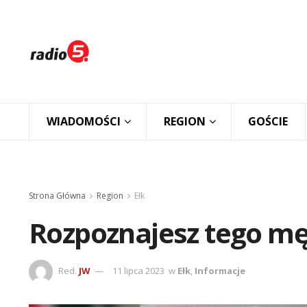
WIADOMOŚCI
REGION
GOŚCIE
Strona Główna
Region
Ełk
Rozpoznajesz tego męż
Red.
JW
11 lipca 2023
w
Ełk
,
Informacje