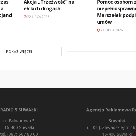
czas
Akcja „Trzeźwość” na
Pomoc osobom 
ka
ełckich drogach
niepełnosprawno
cjanci
Marszałek podpi
22 LIPCA 2026
umów
21 LIPCA 2026
POKAŻ WIĘCEJ
RADIO 5 SUWAŁKI
Agencja Reklamowa Ra
ul. Bulwarowa 5
Suwałki
16-400 Suwałki
ul. Ks J. Zawadzkiego 2 lo
tel. (087) 567 80 00
16-400 Suwałki