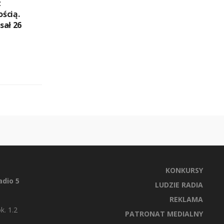
z
ścią.
sał 26
KONKURSY
dio 5
LUDZIE RADIA
REKLAMA
k. 1.2
PATRONAT MEDIALNY