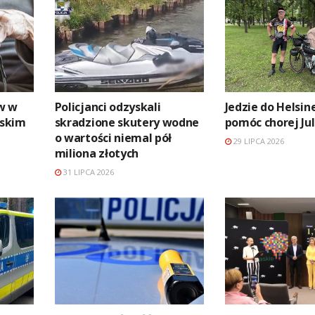
w w
Policjanci odzyskali
Jedzie do Helsin
askim
skradzione skutery wodne
pomóc chorej Jul
o wartości niemal pół
29 LIPCA 2026
miliona złotych
31 LIPCA 2026