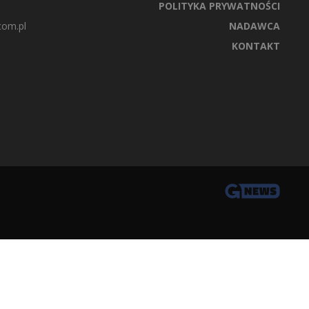
POLITYKA PRYWATNOŚCI
com.pl
NADAWCA
KONTAKT