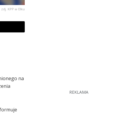
 zdj. KPP w Ełku
znionego na
zenia
REKLAMA
nformuje