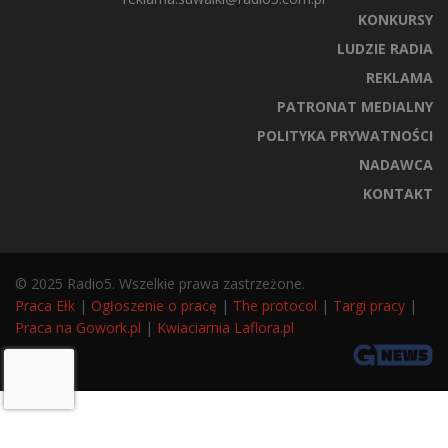
KONKURSY
LUDZIE RADIA
REKLAMA
PATRONAT MEDIALNY
POLITYKA PRYWATNOŚCI
NADAWCA
KONTAKT
© 2025 Radio5. Wszelkie prawa zastrzeżone.
Praca Ełk
|
Ogłoszenie o pracę
|
The protocol
|
Targi pracy
|
Praca na Gowork.pl
|
Kwiaciarnia Laflora.pl