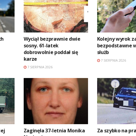
ch
Wyciął bezprawnie dwie
Kolejny wyrok z
sosny. 61-latek
bezpodstawne 
dobrowolnie poddał się
służb
karze
7 SIERPNIA 2026
7 SIERPNIA 2026
ej
Zaginęła 37-letnia Monika
Za szybko na p