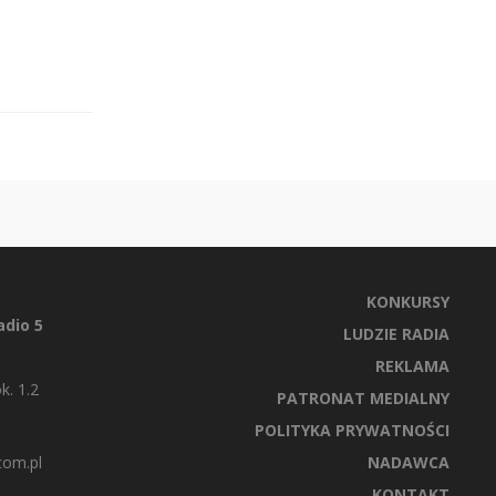
KONKURSY
dio 5
LUDZIE RADIA
REKLAMA
k. 1.2
PATRONAT MEDIALNY
POLITYKA PRYWATNOŚCI
com.pl
NADAWCA
KONTAKT