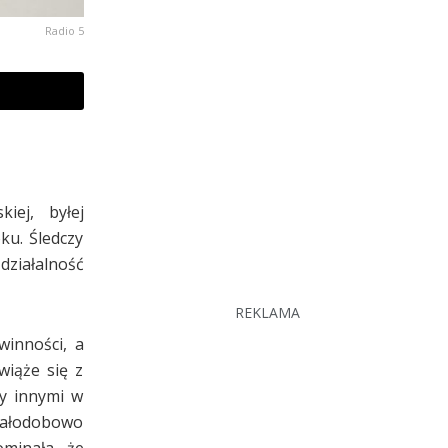
Radio 5
iej, byłej
ku. Śledczy
działalność
REKLAMA
winności, a
wiąże się z
zy innymi w
całodobowo
ominała, że