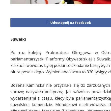
Udostępnij na Facebook
Suwałki
Po raz kolejny Prokuratura Okręgowa w Ostroł
parlamentarzystki Platformy Obywatelskiej z Suwałk
zarzucili wówczas byłej posłance składanie fałszywy
biura poselskiego. Wymieniana kwota to 320 tysięcy zł
Bożena Kamińska nie przyznała się do zarzucanych
sprawę nazywała polityczną. Jak wówczas powiedzia
wydarzeniami z czasu, kiedy była parlamentarzystk
suwalskiej komendzie. Mundurowi mieli wówczas d
pilnować domu Jarosława Zielińskiego, ówczesnego 