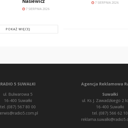
Nasiewicz
7 SIERPNIA 2026
7 SIERPNIA 2026
POKAŻ WIĘCEJ
RADIO 5 SUWAŁKI
Agencja Reklamowa Ra
ul. Bulwarowa 5
Suwałki
16-400 Suwałki
ul. Ks J. Zawadzkiego 2 lo
tel. (087) 567 80 00
16-400 Suwałki
erwis@radio5.com.pl
tel. (087) 566 62 10
reklama.suwalki@radio5.