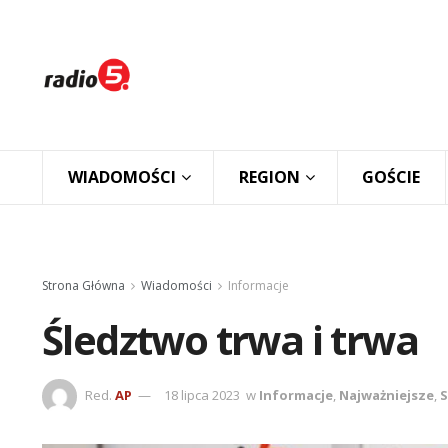
WIADOMOŚCI
REGION
GOŚCIE
Strona Główna
Wiadomości
Informacje
Śledztwo trwa i trwa
Red.
AP
18 lipca 2023
w
Informacje
,
Najważniejsze
,
S