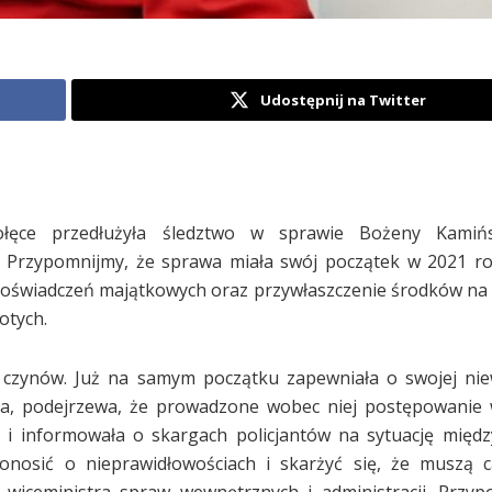
Udostępnij na Twitter
ęce przedłużyła śledztwo w sprawie Bożeny Kamińsk
. Przypomnijmy, że sprawa miała swój początek w 2021 ro
ch oświadczeń majątkowych oraz przywłaszczenie środków na 
otych.
 czynów. Już na samym początku zapewniała o swojej nie
ła, podejrzewa, że prowadzone wobec niej postępowanie 
ą i informowała o skargach policjantów na sytuację międ
onosić o nieprawidłowościach i skarżyć się, że muszą 
wiceministra spraw wewnętrznych i administracji. Przyp