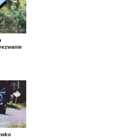
a
wezwanie
rawko