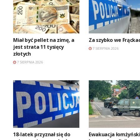
Miał być pellet na zimę, a
Za szybko we Frącka
jest strata 11 tysięcy
7 SIERPNIA 2026
złotych
7 SIERPNIA 2026
18-latek przyznał się do
Ewakuacja łomżyński