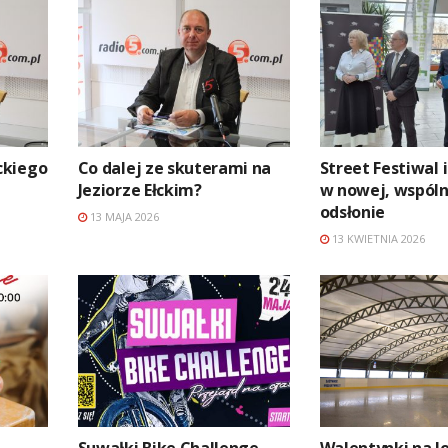
ckiego
Co dalej ze skuterami na
Street Festiwal 
Jeziorze Ełckim?
w nowej, wspóln
odsłonie
13 MAJA 2026
13 KWIETNIA 2026
.
Suwałki Bike Challenge
Walentynki na l