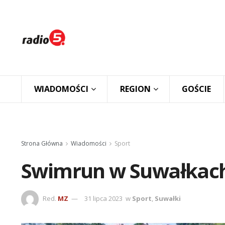
WIADOMOŚCI
REGION
GOŚCIE
Strona Główna
Wiadomości
Sport
Swimrun w Suwałkac
Red.
MZ
31 lipca 2023
w
Sport
,
Suwałki