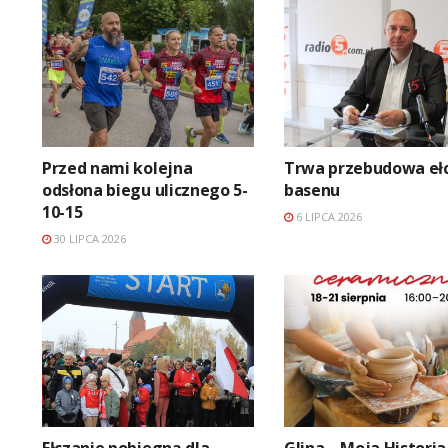
Przed nami kolejna
Trwa przebudowa eł
odsłona biegu ulicznego 5-
basenu
10-15
6 LIPCA 2026
30 LIPCA 2026
Ełczanie pobiegną dla
Glina – Moja Historia