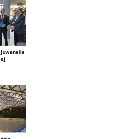
i Juwenalia
ej
odzie