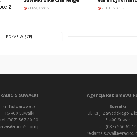
oce 2
21 MAJA 2025
7 LUTEGO 2025
POKAŻ WIĘCEJ
RADIO 5 SUWAŁKI
Agencja Reklamowa Ra
ul. Bulwarowa 5
Suwałki
16-400 Suwałki
ul. Ks J. Zawadzkiego 2 lo
tel. (087) 567 80 00
16-400 Suwałki
erwis@radio5.com.pl
tel. (087) 566 62 10
reklama.suwalki@radio5.