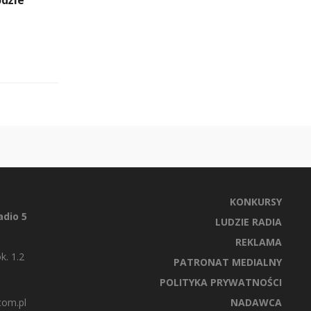
KONKURSY
dio 5
LUDZIE RADIA
REKLAMA
k. 1.2
PATRONAT MEDIALNY
POLITYKA PRYWATNOŚCI
com.pl
NADAWCA