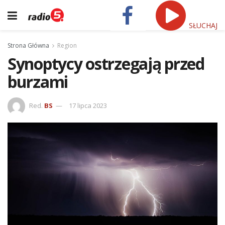
SŁUCHAJ
Strona Główna
Region
Synoptycy ostrzegają przed
burzami
Red.
BS
17 lipca 2023