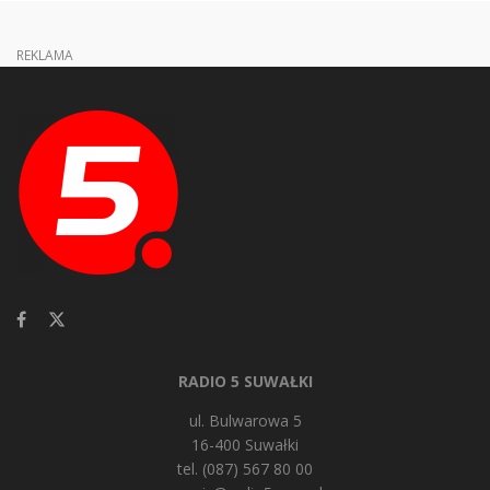
REKLAMA
RADIO 5 SUWAŁKI
ul. Bulwarowa 5
16-400 Suwałki
tel. (087) 567 80 00