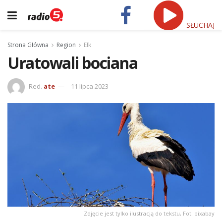
SŁUCHAJ
Strona Główna
Region
Ełk
Uratowali bociana
Red.
ate
11 lipca 2023
Zdjęcie jest tylko ilustracją do tekstu, Fot. pixabay