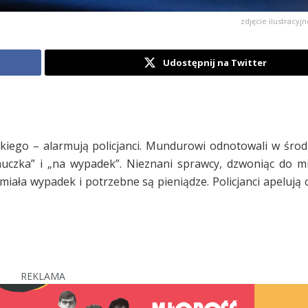
zdjęcie ilustracy
Udostępnij na Twitter
kiego – alarmują policjanci. Mundurowi odnotowali w środę
nuczka” i „na wypadek”. Nieznani sprawcy, dzwoniąc do 
iała wypadek i potrzebne są pieniądze. Policjanci apelują 
REKLAMA