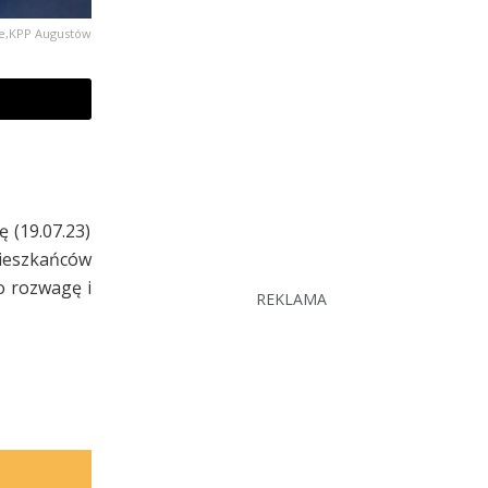
jne,KPP Augustów
 (19.07.23)
mieszkańców
o rozwagę i
REKLAMA