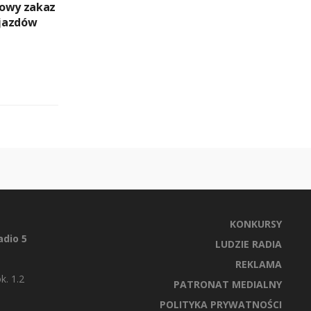
dowy zakaz
jazdów
KONKURSY
dio 5
LUDZIE RADIA
REKLAMA
k. 1.2
PATRONAT MEDIALNY
POLITYKA PRYWATNOŚCI