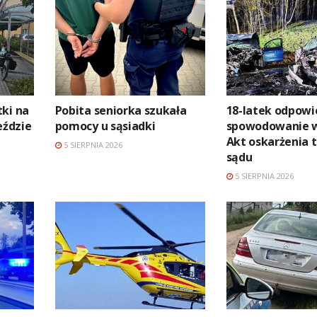
ki na
Pobita seniorka szukała
18-latek odpowi
ździe
pomocy u sąsiadki
spowodowanie 
Akt oskarżenia t
5 SIERPNIA 2026
sądu
5 SIERPNIA 2026