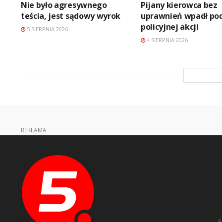
Nie było agresywnego
Pijany kierowca bez
teścia, jest sądowy wyrok
uprawnień wpadł po
policyjnej akcji
5 SIERPNIA 2026
4 SIERPNIA 2026
REKLAMA
s