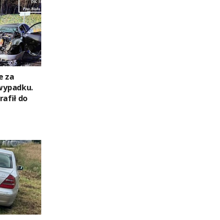
e za
wypadku.
rafił do