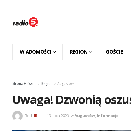
WIADOMOŚCI
REGION
GOŚCIE
Strona Główna
Region
Augustów
Uwaga! Dzwonią oszuś
Red.
IB
19 lipca 2023
w
Augustów
,
Informacje