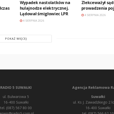
Wypadek nastolatków na
Zlekceważył są
dczas
hulajnodze elektrycznej.
prowadzenia po
Lądował śmigłowiec LPR
4 SIERPNIA 2026
4 SIERPNIA 2026
POKAŻ WIĘCEJ
RADIO 5 SUWAŁKI
Agencja Reklamowa Ra
ul. Bulwarowa 5
Suwałki
16-400 Suwałki
ul. Ks J. Zawadzkiego 2 lo
tel. (087) 567 80 00
16-400 Suwałki
erwis@radio5.com.pl
tel. (087) 566 62 10