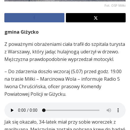
Fot. OSP Miłki
gmina Giżycko
Z poważnymi obrażeniami ciała trafił do szpitala turysta
z Warszawy, który jadąc hulajnogą uderzył w drzewo.
Mężczyzna prawdopodobnie wyprzedzał motocykl.
– Do zdarzenia doszło wczoraj (5.07) przed godz. 19.00
na trasie Miłki – Marcinowa Wola – informuje Radio 5
Iwona Chruścińska, oficer prasowy Komendy
Powiatowej Policji w Giżycku.
Jak się okazało, 34-latek miał przy sobie woreczek z
marihuaną. Mężczyźnie została pobrana krew do badań