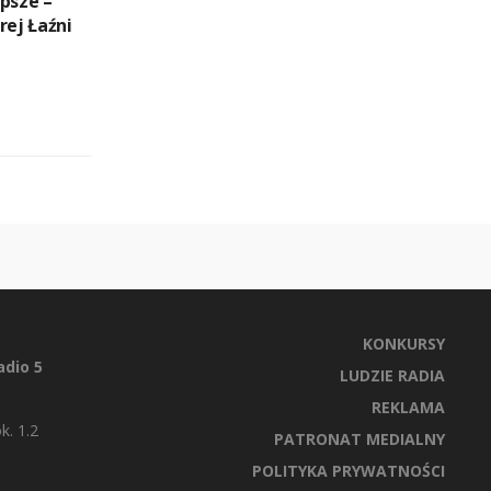
psze –
rej Łaźni
KONKURSY
dio 5
LUDZIE RADIA
REKLAMA
k. 1.2
PATRONAT MEDIALNY
POLITYKA PRYWATNOŚCI