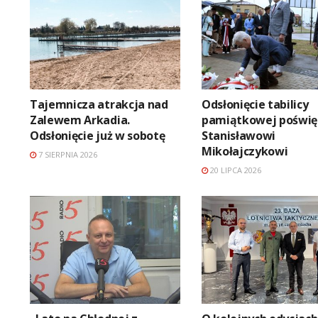
Tajemnicza atrakcja nad
Odsłonięcie tabilicy
Zalewem Arkadia.
pamiątkowej poświę
Odsłonięcie już w sobotę
Stanisławowi
Mikołajczykowi
7 SIERPNIA 2026
20 LIPCA 2026