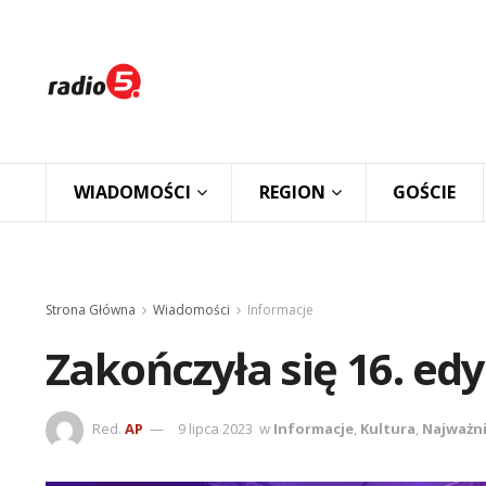
WIADOMOŚCI
REGION
GOŚCIE
Strona Główna
Wiadomości
Informacje
Zakończyła się 16. edy
Red.
AP
9 lipca 2023
w
Informacje
,
Kultura
,
Najważni