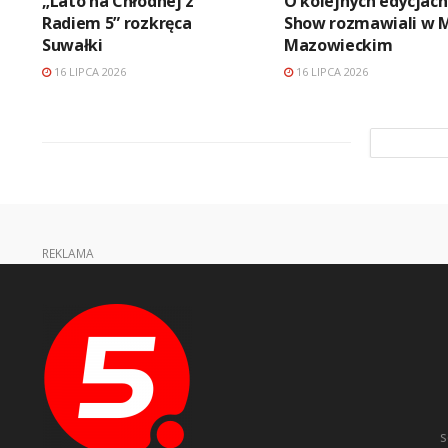
„Lato na Chłodnej z
O kolejnych edycjach
Radiem 5” rozkręca
Show rozmawiali w 
Suwałki
Mazowieckim
16 LIPCA 2026
16 LIPCA 2026
REKLAMA
s