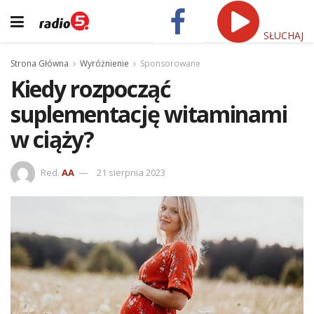
SŁUCHAJ
Strona Główna
Wyróżnienie
Sponsorowane
Kiedy rozpocząć
suplementację witaminami
w ciąży?
Red.
AA
21 sierpnia 2023