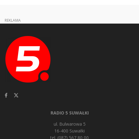
REKLAMA
RADIO 5 SUWAŁKI
ul. Bulwarowa 5
16-400 Suwałki
tel. (087) 567 80 00