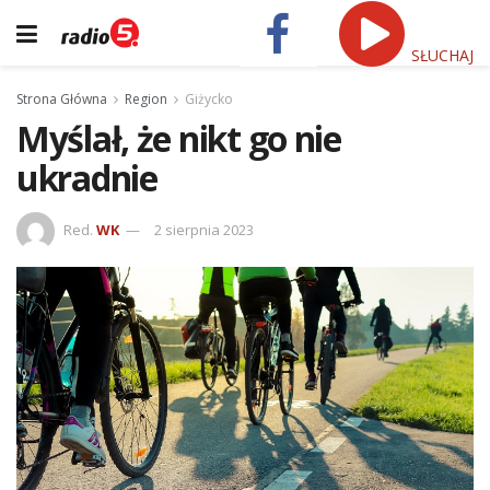
SŁUCHAJ
Strona Główna
Region
Giżycko
Myślał, że nikt go nie
ukradnie
Red.
WK
2 sierpnia 2023