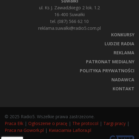
Suwałki
ul. Ks J. Zawadzkiego 2 lok. 1.2
16-400 Suwałki
tel. (087) 566 62 10
reklama.suwalki@radio5.com.pl
KONKURSY
LUDZIE RADIA
REKLAMA
PATRONAT MEDIALNY
POLITYKA PRYWATNOŚCI
NADAWCA
KONTAKT
© 2025 Radio5. Wszelkie prawa zastrzeżone.
Praca Ełk
|
Ogłoszenie o pracę
|
The protocol
|
Targi pracy
|
Praca na Gowork.pl
|
Kwiaciarnia Laflora.pl