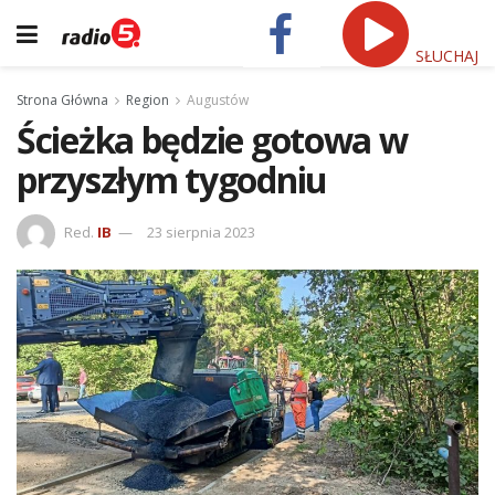
SŁUCHAJ
Strona Główna
Region
Augustów
Ścieżka będzie gotowa w
przyszłym tygodniu
Red.
IB
23 sierpnia 2023