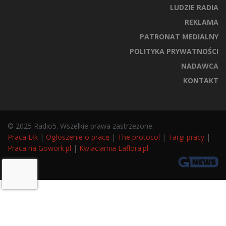
LUDZIE RADIA
REKLAMA
PATRONAT MEDIALNY
POLITYKA PRYWATNOŚCI
NADAWCA
KONTAKT
© 2025 Radio5. Wszelkie prawa zastrzeżone.
Praca Ełk
|
Ogłoszenie o pracę
|
The protocol
|
Targi pracy
|
Praca na Gowork.pl
|
Kwiaciarnia Laflora.pl