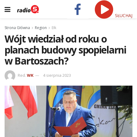
SŁUCHAJ
Strona Główna
Region
Ełk
Wójt wiedział od roku o
planach budowy spopielarni
w Bartoszach?
Red.
WK
4 sierpnia 2023