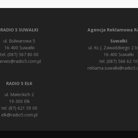
RADIO 5 SUWAŁKI
Agencja Reklamowa Ra
ul. Bulwarowa 5
Suwałki
16-400 Suwałki
ul. Ks J. Zawadzkiego 2 lo
tel. (087) 567 80 00
16-400 Suwałki
erwis@radio5.com.pl
tel. (087) 566 62 10
reklama.suwalki@radio5.
RADIO 5 EŁK
ul. Małeckich 2
19-300 Ełk
tel. (87) 621 59 00
elk@radio5.com.pl