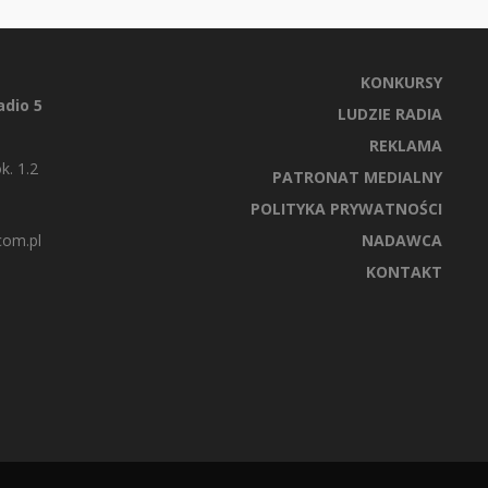
KONKURSY
dio 5
LUDZIE RADIA
REKLAMA
k. 1.2
PATRONAT MEDIALNY
POLITYKA PRYWATNOŚCI
com.pl
NADAWCA
KONTAKT