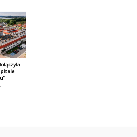
dołączyła
pitale
u”
5