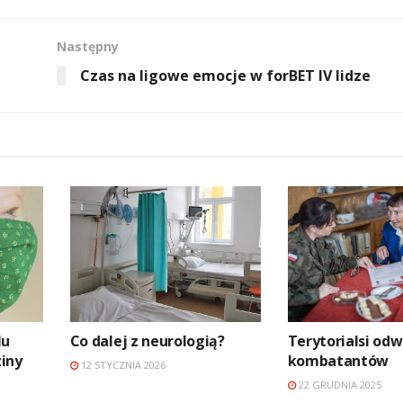
Następny
Czas na ligowe emocje w forBET IV lidze
lu
Co dalej z neurologią?
Terytorialsi odw
iny
kombatantów
12 STYCZNIA 2026
22 GRUDNIA 2025