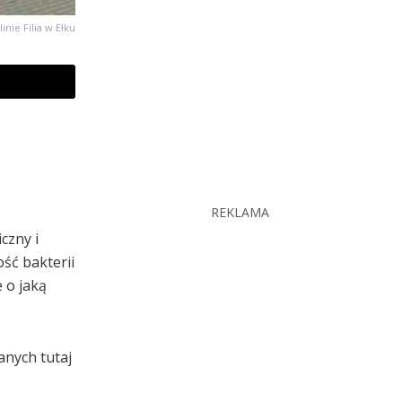
nie Filia w Ełku
REKLAMA
czny i
ść bakterii
e o jaką
anych tutaj