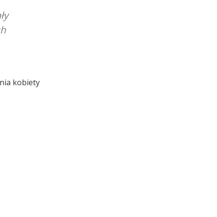
ły
ch
nia kobiety