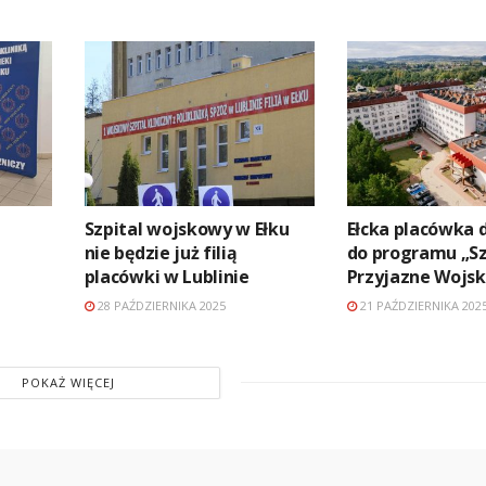
Szpital wojskowy w Ełku
Ełcka placówka 
nie będzie już filią
do programu „Sz
placówki w Lublinie
Przyjazne Wojsk
28 PAŹDZIERNIKA 2025
21 PAŹDZIERNIKA 202
POKAŻ WIĘCEJ