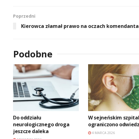
Poprzedni
Kierowca złamał prawo na oczach komendanta
Podobne
Do oddziału
W sejneńskim szpita
neurologicznego droga
ograniczono odwiedz
jeszcze daleka
4 MARCA 2026