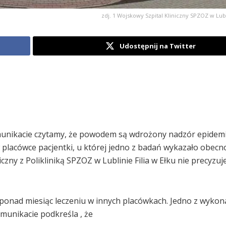
zdj. 1 Wojskowy Szpital Kliniczny SPZOZ w Lubli
Udostępnij na Twitter
nikacie czytamy, że powodem są wdrożony nadzór epidemi
 placówce pacjentki, u której jedno z badań wykazało obecno
zny z Polikliniką SPZOZ w Lublinie Filia w Ełku nie precyzuj
m ponad miesiąc leczeniu w innych placówkach. Jedno z wykon
munikacie podkreśla , że