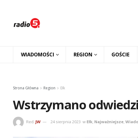
WIADOMOŚCI
REGION
GOŚCIE
Strona Główna
Region
Ełk
Wstrzymano odwiedzin
Red.
JW
24 sierpnia 2023
w
Ełk
,
Najważniejsze
,
Wiado