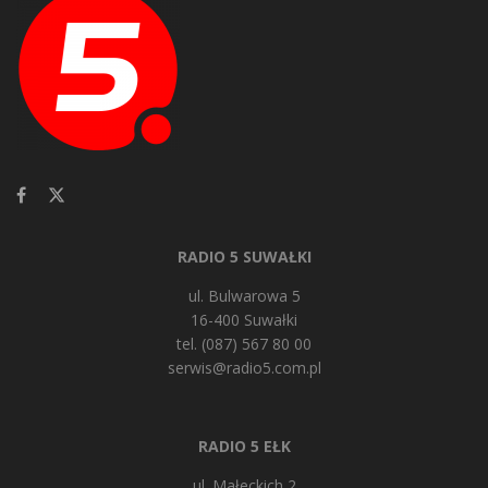
RADIO 5 SUWAŁKI
ul. Bulwarowa 5
16-400 Suwałki
tel. (087) 567 80 00
serwis@radio5.com.pl
RADIO 5 EŁK
ul. Małeckich 2