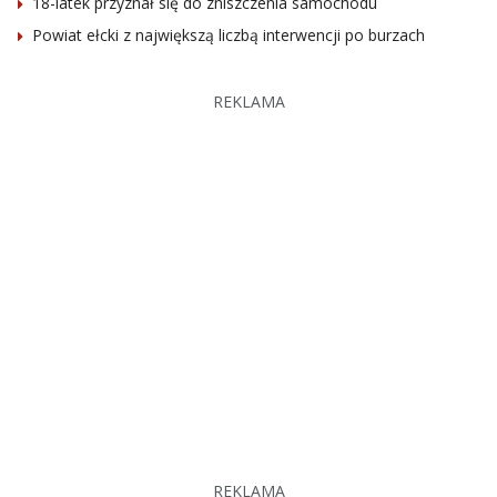
18-latek przyznał się do zniszczenia samochodu
Powiat ełcki z największą liczbą interwencji po burzach
REKLAMA
REKLAMA