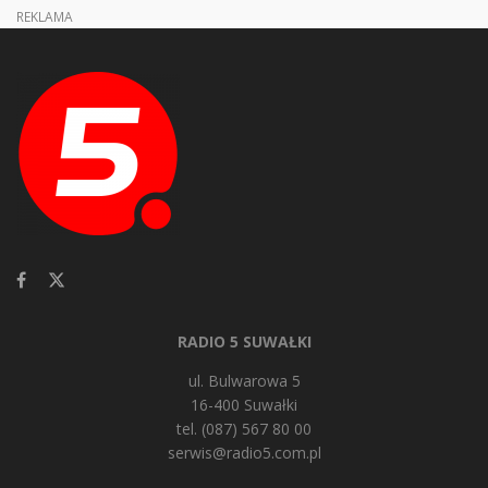
REKLAMA
RADIO 5 SUWAŁKI
ul. Bulwarowa 5
16-400 Suwałki
tel. (087) 567 80 00
serwis@radio5.com.pl